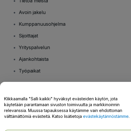
Tietoa meistä
Avoin jakelu
Kumppanuusohjelma
Sijoittajat
Yrityspalvelun
Ajankohtaista
Työpaikat
Onko sinulla kysyttävää?
Klikkaamalla "Salli kaikki" hyväksyt evästeiden käytön, jota
käytetään parantamaan sivuston toimivuutta ja markkinoinnin
Tukikeskus / Ota meihin yhteyttä
relevanssia. Muussa tapauksessa käytämme vain ehdottoman
välttämättömiä evästeitä. Katso lisätietoja
evästekäytännöstämme
.