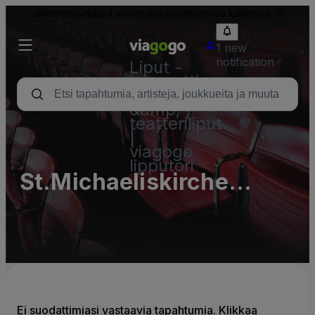
Jälleenmyyntiliput voivat olla nimellisarvoa kalliimpia.
1 new
notification
Liput -
konsertti,
urheilu
&amp;
teatteriliput
|
viagogo
lipputori
St.Michaeliskirche
Elstra
Ei suodattimiasi vastaavia tapahtumia. Klikkaa