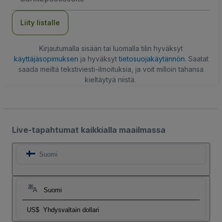
Liity listalle
Kirjautumalla sisään tai luomalla tilin hyväksyt
käyttäjäsopimuksen
ja hyväksyt
tietosuojakäytännön
. Saatat
saada meiltä tekstiviesti-ilmoituksia, ja voit milloin tahansa
kieltäytyä niistä.
Live-tapahtumat kaikkialla maailmassa
Suomi
Suomi
US$
Yhdysvaltain dollari