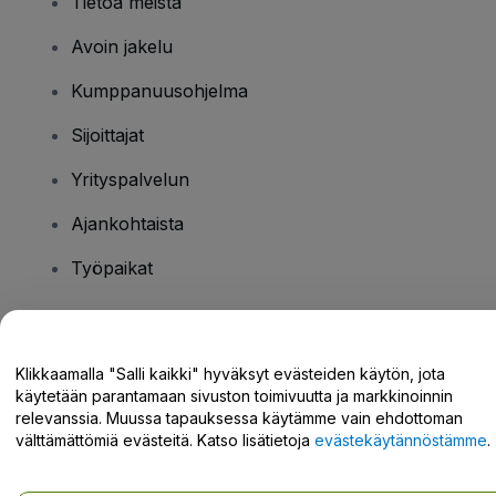
Tietoa meistä
Avoin jakelu
Kumppanuusohjelma
Sijoittajat
Yrityspalvelun
Ajankohtaista
Työpaikat
Onko sinulla kysyttävää?
Klikkaamalla "Salli kaikki" hyväksyt evästeiden käytön, jota
käytetään parantamaan sivuston toimivuutta ja markkinoinnin
Tukikeskus / Ota meihin yhteyttä
relevanssia. Muussa tapauksessa käytämme vain ehdottoman
välttämättömiä evästeitä. Katso lisätietoja
evästekäytännöstämme
.