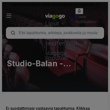
Jälleenmyyntiliput voivat olla nimellisarvoa kalliimpia.
1 new
notification
Liput -
konsertti,
urheilu
&amp;
teatteriliput
|
viagogo
lipputori
Studio-Balan -
Eventlocation München
Ei suodattimiasi vastaavia tapahtumia. Klikkaa