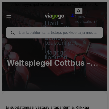
Jälleenmyyntiliput voivat olla nimellisarvoa kalliimpia.
1 new
notification
Liput -
konsertti,
urheilu
&amp;
teatteriliput
|
viagogo
lipputori
Weltspiegel Cottbus -
Saal 2
Ei suodattimiasi vastaavia tapahtumia. Klikkaa