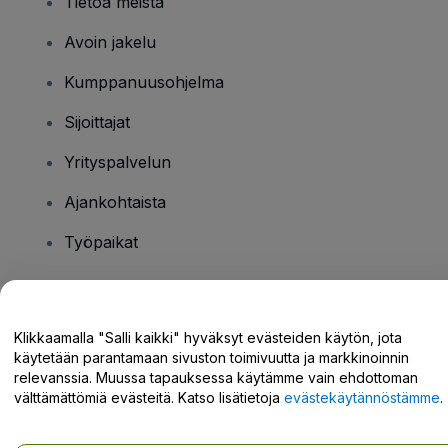
Tietoa meistä
Avoin jakelu
Kumppanuusohjelma
Sijoittajat
Yrityspalvelun
Ajankohtaista
Työpaikat
Onko sinulla kysyttävää?
Klikkaamalla "Salli kaikki" hyväksyt evästeiden käytön, jota
käytetään parantamaan sivuston toimivuutta ja markkinoinnin
Tukikeskus / Ota meihin yhteyttä
relevanssia. Muussa tapauksessa käytämme vain ehdottoman
välttämättömiä evästeitä. Katso lisätietoja
evästekäytännöstämme
.