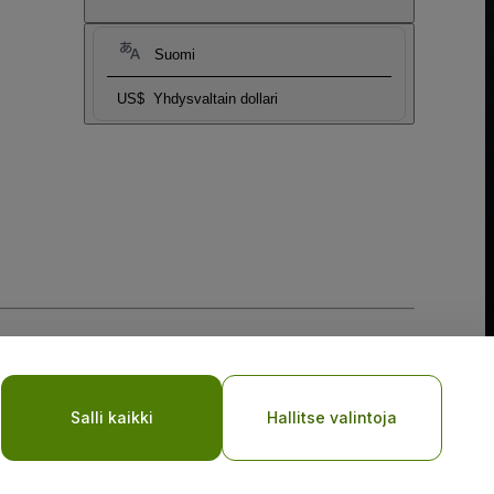
Suomi
US$
Yhdysvaltain dollari
Salli kaikki
Hallitse valintoja