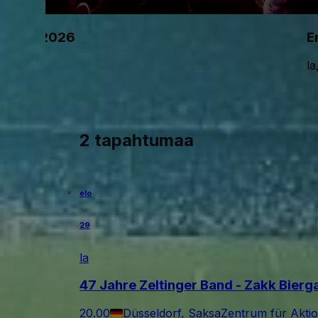
pen Air 2026
E
la
2 tapahtumaa
elo
29
la
47 Jahre Zeltinger Band - Zakk Bier
20.00
Düsseldorf, Saksa
Zentrum für Akti