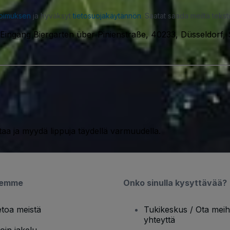
opimuksen
ja hyväksyt
tietosuojakäytännön
. Saatat saada meiltä tekstiv
Eingang Biergarten über Pinienstraße, 40233, Düsseldorf,
taa ja myydä lippuja täydellä varmuudella.
semme
Onko sinulla kysyttävää?
etoa meistä
Tukikeskus / Ota meih
yhteyttä
oin jakelu