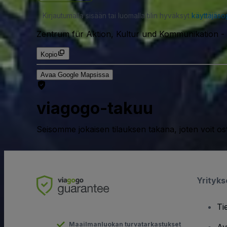
Kirjautumalla sisään tai luomalla tilin hyväksyt
käyttäjäs
Zentrum für Aktion, Kultur und Kommunikation
-
Kopio
Avaa Google Mapsissa
viagogo-takuu
Seisomme jokaisen tilauksen takana, joten voit os
Yrityk
Ti
Maailmanluokan turvatarkastukset
Av