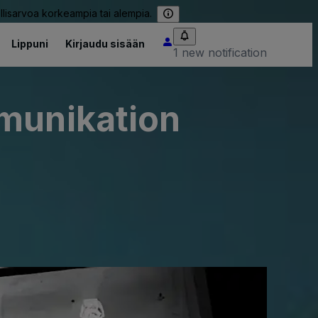
llisarvoa korkeampia tai alempia.
Lippuni
Kirjaudu sisään
1 new notification
mmunikation