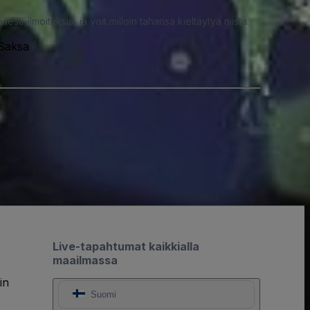
iesti-ilmoituksia, ja voit milloin tahansa kieltäytyä niistä.
 Saksa
Live-tapahtumat kaikkialla
maailmassa
in
Suomi