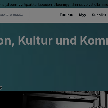
ja jälleenmyyntipaikka. Lippujen jälleenmyyntihinnat voivat olla nime
Tutustu
Myy
Suosikit
on, Kultur und Ko