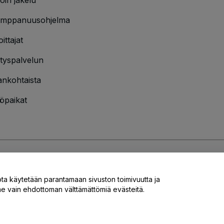
mppanuusohjelma
oittajat
ityspalvelun
ankohtaista
öpaikat
jakäytännön
ja
Evästekäytännön
ja
Mobiilitietosuojakäytännön
ota käytetään parantamaan sivuston toimivuutta ja
 vain ehdottoman välttämättömiä evästeitä.