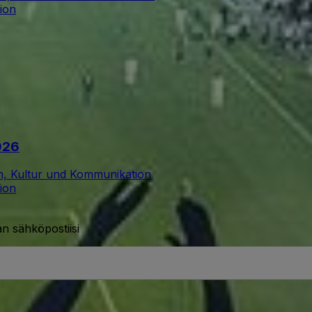
ion
026
n, Kultur und Kommunikation
ion
n sähköpostiisi