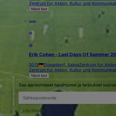
Zentrum für Aktion, Kultur und Kommunikat
Näytä liput
syys
12
la
Erik Cohen - Last Days Of Summer 2
20.15
Düsseldorf, Saksa
Zentrum für Aktio
Zentrum für Aktion, Kultur und Kommunikat
Näytä liput
Saa ajankohtaiset tapahtumat ja tarjoukset suoraa
Sähköpostiosoite
Liity listalle