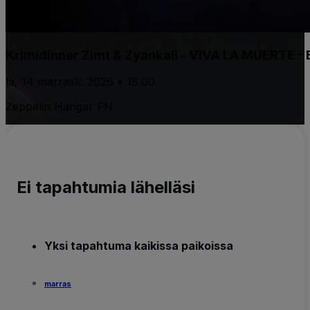
Krimidinner Zimt & Zyankali - VIVA LA MUERTE - 
la, 14 marrask. 2026 • 18.00
Zeppelin Hangar FN
Ei tapahtumia lähelläsi
Yksi tapahtuma kaikissa paikoissa
marras