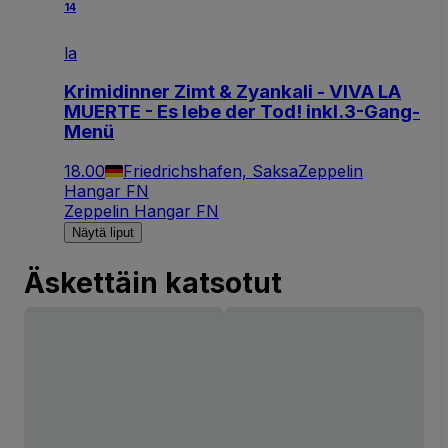
14
la
Krimidinner Zimt & Zyankali - VIVA LA
MUERTE - Es lebe der Tod! inkl.3-Gang-
Menü
18.00
Friedrichshafen, Saksa
Zeppelin
Hangar FN
Zeppelin Hangar FN
Näytä liput
Äskettäin katsotut