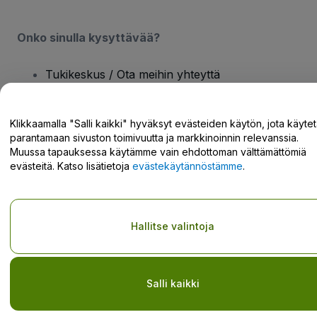
Onko sinulla kysyttävää?
Tukikeskus / Ota meihin yhteyttä
Klikkaamalla "Salli kaikki" hyväksyt evästeiden käytön, jota käyte
parantamaan sivuston toimivuutta ja markkinoinnin relevanssia.
Muussa tapauksessa käytämme vain ehdottoman välttämättömiä
Tekijänoikeus © viagogo GmbH 2026
Yritystiedot
evästeitä. Katso lisätietoja
evästekäytännöstämme
.
Tämän web-sivuston käytöllä hyväksyt
Käyttöehdot
ja
Tietosuojakäytännön
ja
Evästekäytännön
ja
Mobiilitietosuojakäytännön
Älä jaa henkilökohtaisia tietojani/tietosuojavalintojani
Hallitse valintoja
Salli kaikki