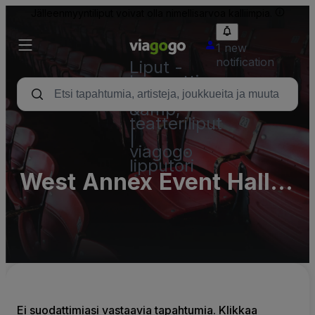
Jälleenmyyntiliput voivat olla nimellisarvoa kalliimpia.
1 new
notification
Liput -
konsertti,
urheilu
&amp;
teatteriliput
|
viagogo
lipputori
West Annex Event Hall
at Miyagi Industrial
Exchange Center (Yume
Messe Miyagi) -
Complex
Ei suodattimiasi vastaavia tapahtumia. Klikkaa