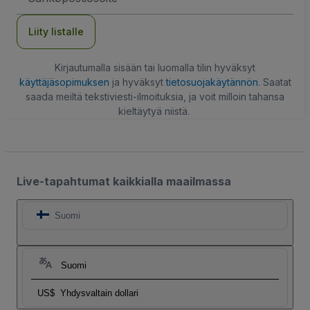
Liity listalle
Kirjautumalla sisään tai luomalla tilin hyväksyt
käyttäjäsopimuksen
ja hyväksyt
tietosuojakäytännön
. Saatat
saada meiltä tekstiviesti-ilmoituksia, ja voit milloin tahansa
kieltäytyä niistä.
Live-tapahtumat kaikkialla maailmassa
Suomi
Suomi
US$
Yhdysvaltain dollari