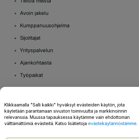
Tietoa meistä
Avoin jakelu
Kumppanuusohjelma
Sijoittajat
Yrityspalvelun
Ajankohtaista
Työpaikat
Onko sinulla kysyttävää?
Klikkaamalla "Salli kaikki" hyväksyt evästeiden käytön, jota
käytetään parantamaan sivuston toimivuutta ja markkinoinnin
Tukikeskus / Ota meihin yhteyttä
relevanssia. Muussa tapauksessa käytämme vain ehdottoman
välttämättömiä evästeitä. Katso lisätietoja
evästekäytännöstämme
.