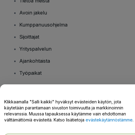
Tietoa meistä
Avoin jakelu
Kumppanuusohjelma
Sijoittajat
Yrityspalvelun
Ajankohtaista
Työpaikat
Onko sinulla kysyttävää?
Klikkaamalla "Salli kaikki" hyväksyt evästeiden käytön, jota
käytetään parantamaan sivuston toimivuutta ja markkinoinnin
Tukikeskus / Ota meihin yhteyttä
relevanssia. Muussa tapauksessa käytämme vain ehdottoman
välttämättömiä evästeitä. Katso lisätietoja
evästekäytännöstämme
.