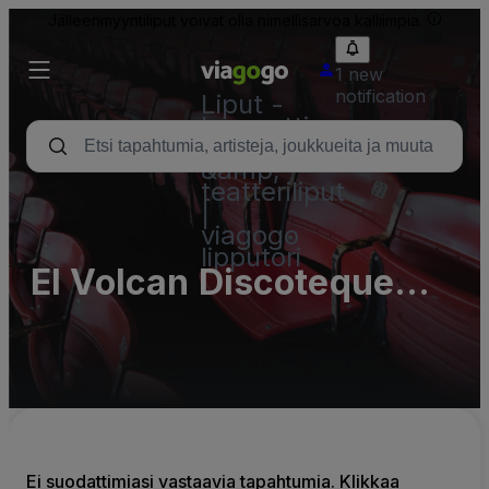
Jälleenmyyntiliput voivat olla nimellisarvoa kalliimpia.
1 new
notification
Liput -
konsertti,
urheilu
&amp;
teatteriliput
|
viagogo
lipputori
El Volcan Discoteque
Parking Lots (InActive)
Ei suodattimiasi vastaavia tapahtumia. Klikkaa