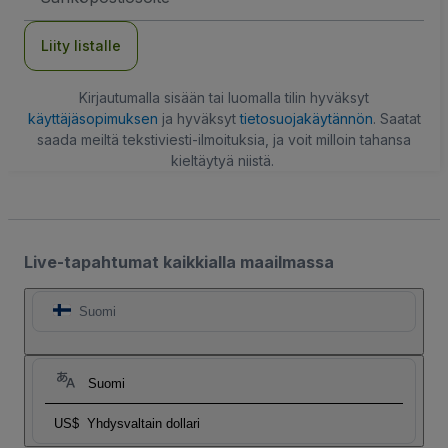
Liity listalle
Kirjautumalla sisään tai luomalla tilin hyväksyt
käyttäjäsopimuksen
ja hyväksyt
tietosuojakäytännön
. Saatat
saada meiltä tekstiviesti-ilmoituksia, ja voit milloin tahansa
kieltäytyä niistä.
Live-tapahtumat kaikkialla maailmassa
Suomi
Suomi
US$
Yhdysvaltain dollari