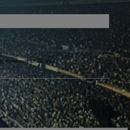
iesti-ilmoituksia, ja voit milloin tahansa kieltäytyä niistä.
e, Kirkwood, 63122, USA