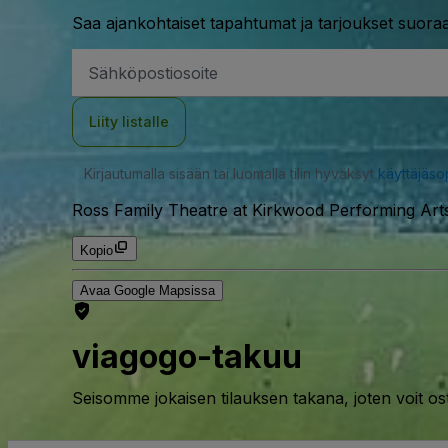
Saa ajankohtaiset tapahtumat ja tarjoukset suoraa
Sähköpostiosoite
Liity listalle
Kirjautumalla sisään tai luomalla tilin hyväksyt
käyttäjäs
Ross Family Theatre at Kirkwood Performing Arts
Kopio
Avaa Google Mapsissa
viagogo-takuu
Seisomme jokaisen tilauksen takana, joten voit os