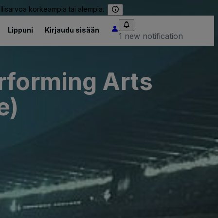
llisarvoa korkeampia tai alempia.
Lippuni
Kirjaudu sisään
1 new notification
rforming Arts
e)