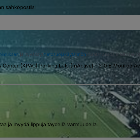
n sähköpostiisi
opimuksen
ja hyväksyt
tietosuojakäytännön
. Saatat saada meiltä tekstiv
 Center (KPAC) Parking Lots (InActive)
-
210 E Monroe Av
taa ja myydä lippuja täydellä varmuudella.