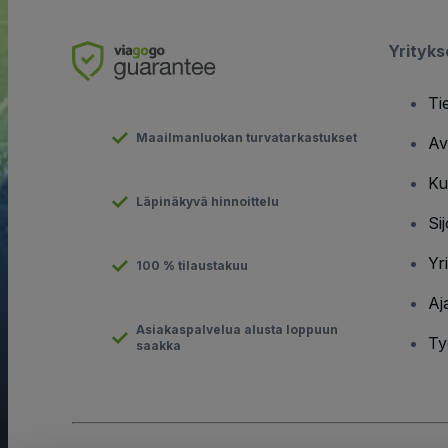
Yrityk
Ti
Maailmanluokan turvatarkastukset
Av
Ku
Läpinäkyvä hinnoittelu
Sij
Yr
100 % tilaustakuu
Aj
Asiakaspalvelua alusta loppuun
Ty
saakka