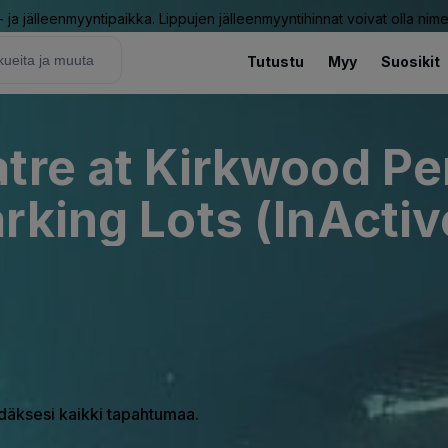
ja jälleenmyyntipaikka. Lippujen jälleenmyyntihinnat voivat olla nime
Tutustu
Myy
Suosikit
tre at Kirkwood Pe
rking Lots (InActiv
hdäksesi kaikki tapahtumaa.