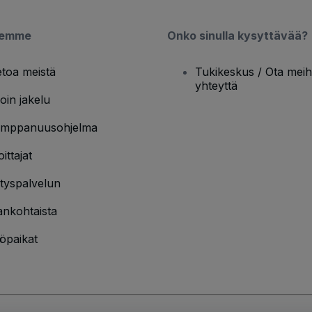
semme
Onko sinulla kysyttävää?
etoa meistä
Tukikeskus / Ota meih
yhteyttä
oin jakelu
mppanuusohjelma
oittajat
ityspalvelun
ankohtaista
öpaikat