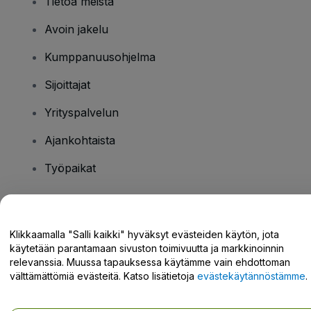
Tietoa meistä
Avoin jakelu
Kumppanuusohjelma
Sijoittajat
Yrityspalvelun
Ajankohtaista
Työpaikat
Onko sinulla kysyttävää?
Klikkaamalla "Salli kaikki" hyväksyt evästeiden käytön, jota
käytetään parantamaan sivuston toimivuutta ja markkinoinnin
Tukikeskus / Ota meihin yhteyttä
relevanssia. Muussa tapauksessa käytämme vain ehdottoman
välttämättömiä evästeitä. Katso lisätietoja
evästekäytännöstämme
.