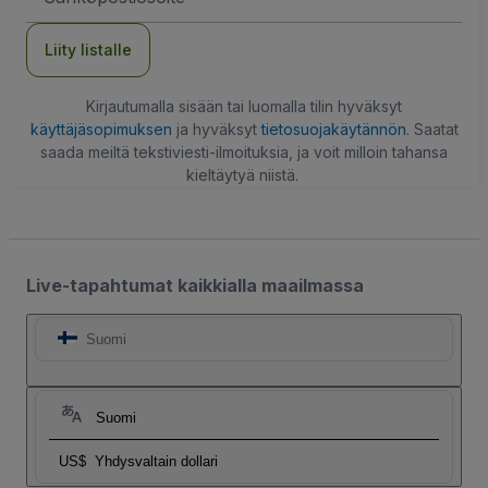
Liity listalle
Kirjautumalla sisään tai luomalla tilin hyväksyt
käyttäjäsopimuksen
ja hyväksyt
tietosuojakäytännön
. Saatat
saada meiltä tekstiviesti-ilmoituksia, ja voit milloin tahansa
kieltäytyä niistä.
Live-tapahtumat kaikkialla maailmassa
Suomi
Suomi
US$
Yhdysvaltain dollari