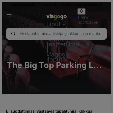
Jälleenmyyntiliput voivat olla nimellisarvoa kalliimpia.
1 new
notification
Liput -
konsertti,
urheilu
&amp;
teatteriliput
|
viagogo
lipputori
The Big Top Parking Lots
(InActive)
Ei suodattimiasi vastaavia tapahtumia. Klikkaa