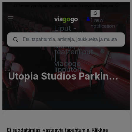
Jälleenmyyntiliput voivat olla nimellisarvoa kalliimpia.
1 new
notification
Liput -
konsertti,
urheilu
&amp;
teatteriliput
|
viagogo
lipputori
Utopia Studios Parking
Lots (InActive)
Ei suodattimiasi vastaavia tapahtumia. Klikkaa