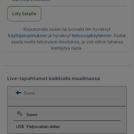
Liity listalle
Kirjautumalla sisään tai luomalla tilin hyväksyt
käyttäjäsopimuksen
ja hyväksyt
tietosuojakäytännön
. Saatat
saada meiltä tekstiviesti-ilmoituksia, ja voit milloin tahansa
kieltäytyä niistä.
Live-tapahtumat kaikkialla maailmassa
Suomi
Suomi
US$
Yhdysvaltain dollari