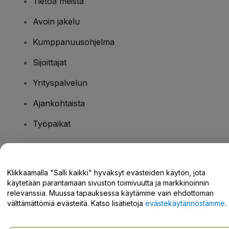
Tietoa meistä
Avoin jakelu
Kumppanuusohjelma
Sijoittajat
Yrityspalvelun
Ajankohtaista
Työpaikat
Onko sinulla kysyttävää?
Klikkaamalla "Salli kaikki" hyväksyt evästeiden käytön, jota
käytetään parantamaan sivuston toimivuutta ja markkinoinnin
Tukikeskus / Ota meihin yhteyttä
relevanssia. Muussa tapauksessa käytämme vain ehdottoman
välttämättömiä evästeitä. Katso lisätietoja
evästekäytännöstämme
.