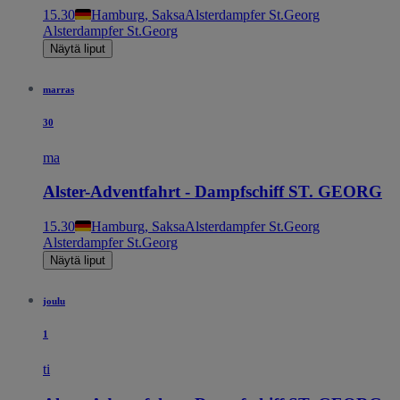
15.30
Hamburg, Saksa
Alsterdampfer St.Georg
Alsterdampfer St.Georg
Näytä liput
marras
30
ma
Alster-Adventfahrt - Dampfschiff ST. GEORG
15.30
Hamburg, Saksa
Alsterdampfer St.Georg
Alsterdampfer St.Georg
Näytä liput
joulu
1
ti