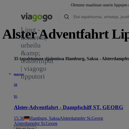
Olemme maailman suurin lippujen os
Liput -
Alster Adventfahrt Li
konsertti,
urheilu
&amp;
35 tapahtumaa sijainnissa Hamburg, Saksa - Alsterdampfe
teatteriliput
| viagogo
marras
lipputori
26
to
Alster-Adventfahrt - Dampfschiff ST. GEORG
15.30
Hamburg, Saksa
Alsterdampfer St.Georg
Alsterdampfer St.Georg