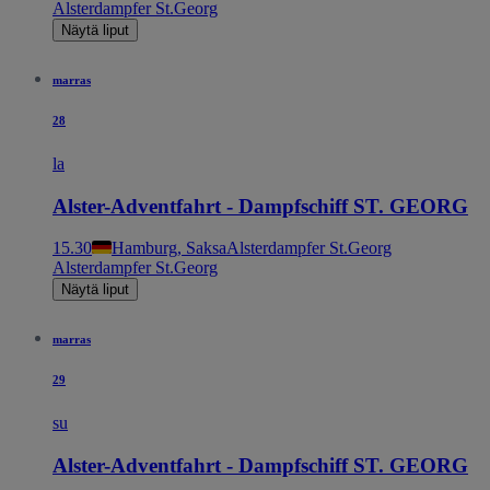
Alsterdampfer St.Georg
Näytä liput
marras
28
la
Alster-Adventfahrt - Dampfschiff ST. GEORG
15.30
Hamburg, Saksa
Alsterdampfer St.Georg
Alsterdampfer St.Georg
Näytä liput
marras
29
su
Alster-Adventfahrt - Dampfschiff ST. GEORG