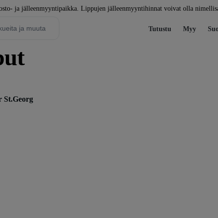
to- ja jälleenmyyntipaikka. Lippujen jälleenmyyntihinnat voivat olla nimellis
Tutustu
Myy
Suo
put
r St.Georg