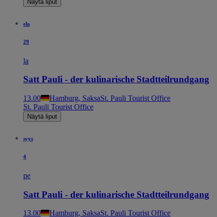
Näytä liput
elo
29
la
Satt Pauli - der kulinarische Stadtteilrundgang
13.00
Hamburg, Saksa
St. Pauli Tourist Office
St. Pauli Tourist Office
Näytä liput
syys
4
pe
Satt Pauli - der kulinarische Stadtteilrundgang
13.00
Hamburg, Saksa
St. Pauli Tourist Office