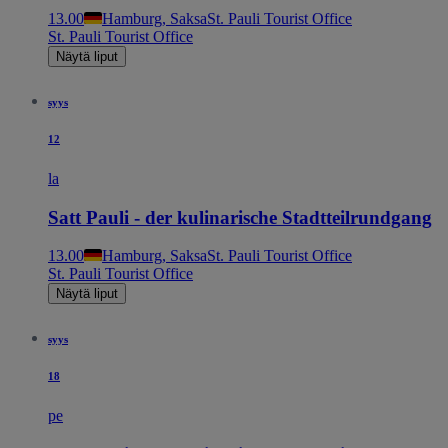
13.00
Hamburg, Saksa
St. Pauli Tourist Office
St. Pauli Tourist Office
Näytä liput
syys
12
la
Satt Pauli - der kulinarische Stadtteilrundgang
13.00
Hamburg, Saksa
St. Pauli Tourist Office
St. Pauli Tourist Office
Näytä liput
syys
18
pe