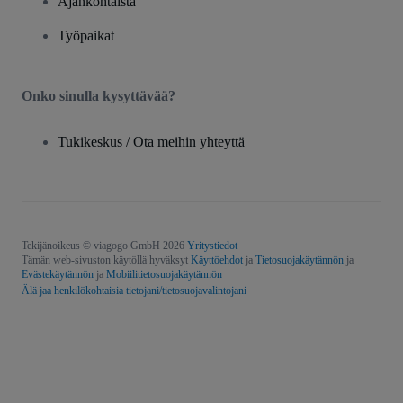
Ajankohtaista
Työpaikat
Onko sinulla kysyttävää?
Tukikeskus / Ota meihin yhteyttä
Tekijänoikeus © viagogo GmbH 2026
Yritystiedot
Tämän web-sivuston käytöllä hyväksyt
Käyttöehdot
ja
Tietosuojakäytännön
ja
Evästekäytännön
ja
Mobiilitietosuojakäytännön
Älä jaa henkilökohtaisia tietojani/tietosuojavalintojani