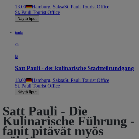
13.00
Hamburg, Saksa
St. Pauli Tourist Office
St. Pauli Tourist Office
Näytä liput
joulu
26
la
Satt Pauli - der kulinarische Stadtteilrundgang
13.00
Hamburg, Saksa
St. Pauli Tourist Office
St. Pauli Tourist Office
Näytä liput
Satt Pauli - Die
Kulinarische Führung -
fanit pitävät myös