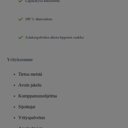
Läpinäkyvä hinnoittelu
100 % tilaustakuu
Asiakaspalvelua alusta loppuun saakka
Yrityksemme
Tietoa meistä
Avoin jakelu
Kumppanuusohjelma
Sijoittajat
Yrityspalvelun