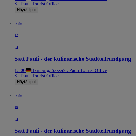
St. Pauli Tourist Office
Näytä liput
joulu
12
la
Satt Pauli - der kulinarische Stadtteilrundgang
13.00
Hamburg, Saksa
St. Pauli Tourist Office
St. Pauli Tourist Office
Näytä liput
joulu
19
la
Satt Pauli - der kulinarische Stadtteilrundgang