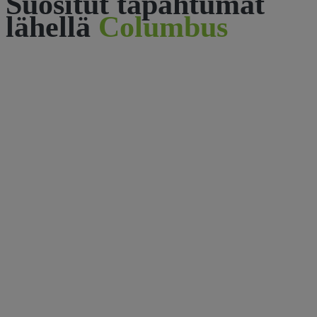
Suositut tapahtumat
lähellä
Columbus