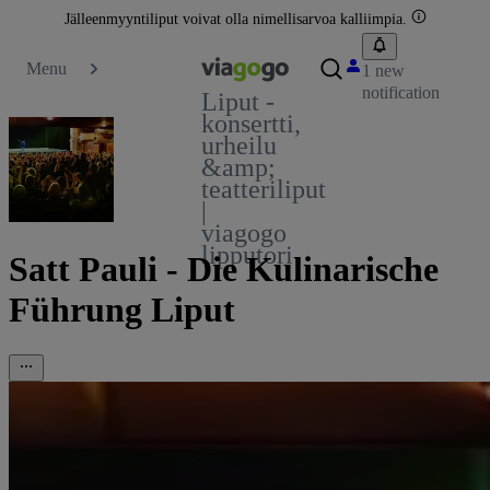
Jälleenmyyntiliput voivat olla nimellisarvoa kalliimpia.
Menu
1 new
notification
Liput -
konsertti,
urheilu
&amp;
teatteriliput
|
viagogo
lipputori
Satt Pauli - Die Kulinarische
Führung Liput