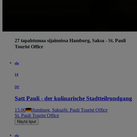
27 tapahtumaa sijainnissa Hamburg, Saksa - St. Pauli
Tourist Office
elo
14
pe
Satt Pauli - der kulinarische Stadtteilrundgang
13.00
Hamburg, Saksa
St. Pauli Tourist Office
St. Pauli Tourist Office
Näytä liput
elo