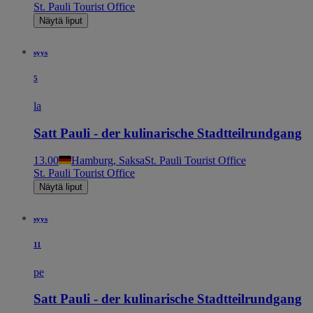
St. Pauli Tourist Office
Näytä liput
syys
5
la
Satt Pauli - der kulinarische Stadtteilrundgang
13.00
Hamburg, Saksa
St. Pauli Tourist Office
St. Pauli Tourist Office
Näytä liput
syys
11
pe
Satt Pauli - der kulinarische Stadtteilrundgang