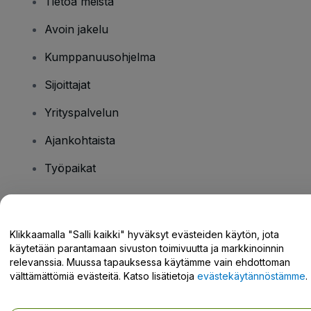
Tietoa meistä
Avoin jakelu
Kumppanuusohjelma
Sijoittajat
Yrityspalvelun
Ajankohtaista
Työpaikat
Onko sinulla kysyttävää?
Klikkaamalla "Salli kaikki" hyväksyt evästeiden käytön, jota
käytetään parantamaan sivuston toimivuutta ja markkinoinnin
Tukikeskus / Ota meihin yhteyttä
relevanssia. Muussa tapauksessa käytämme vain ehdottoman
välttämättömiä evästeitä. Katso lisätietoja
evästekäytännöstämme
.