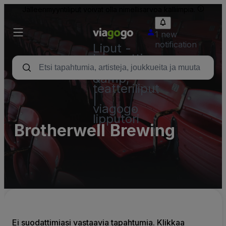
Jälleenmyyntiliput voivat olla nimellisarvoa kalliimpia.
1 new
notification
Liput -
konsertti,
urheilu
&amp;
teatteriliput
|
viagogo
lipputori
Brotherwell Brewing
Ei suodattimiasi vastaavia tapahtumia. Klikkaa