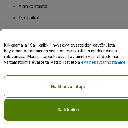
Ajankohtaista
Työpaikat
Onko sinulla kysyttävää?
Klikkaamalla "Salli kaikki" hyväksyt evästeiden käytön, jota
käytetään parantamaan sivuston toimivuutta ja markkinoinnin
Tukikeskus / Ota meihin yhteyttä
relevanssia. Muussa tapauksessa käytämme vain ehdottoman
välttämättömiä evästeitä. Katso lisätietoja
evästekäytännöstämme
.
Tekijänoikeus © viagogo GmbH 2026
Yritystiedot
Hallitse valintoja
Tämän web-sivuston käytöllä hyväksyt
Käyttöehdot
ja
Tietosuojakäytännön
ja
Evästekäytännön
ja
Mobiilitietosuojakäytännön
Älä jaa henkilökohtaisia tietojani/tietosuojavalintojani
Salli kaikki