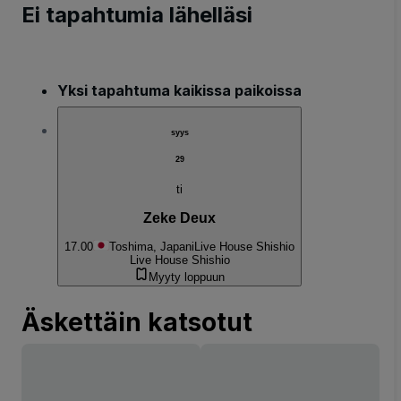
Ei tapahtumia lähelläsi
Yksi tapahtuma kaikissa paikoissa
syys
29
ti
Zeke Deux
17.00
Toshima, Japani
Live House Shishio
Live House Shishio
Myyty loppuun
Äskettäin katsotut