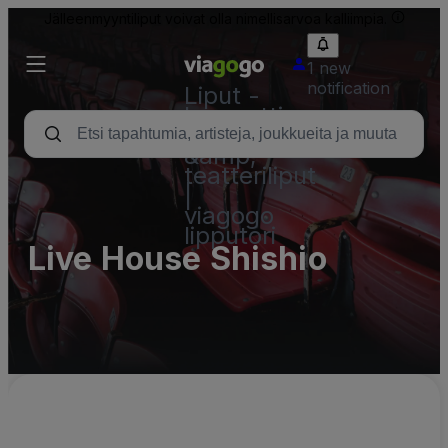
Jälleenmyyntiliput voivat olla nimellisarvoa kalliimpia.
1 new
notification
Liput -
konsertti,
urheilu
&amp;
teatteriliput
|
viagogo
lipputori
Live House Shishio