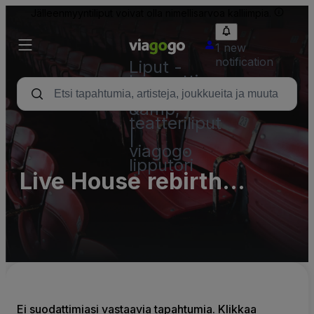
Jälleenmyyntiliput voivat olla nimellisarvoa kalliimpia.
1 new
notification
Liput -
konsertti,
urheilu
&amp;
teatteriliput
|
viagogo
lipputori
Live House rebirth
(kinshicho rebirth)
Ei suodattimiasi vastaavia tapahtumia. Klikkaa