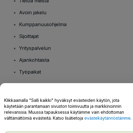
Tietoa meistä
Avoin jakelu
Kumppanuusohjelma
Sijoittajat
Yrityspalvelun
Ajankohtaista
Työpaikat
Onko sinulla kysyttävää?
Klikkaamalla "Salli kaikki" hyväksyt evästeiden käytön, jota
käytetään parantamaan sivuston toimivuutta ja markkinoinnin
Tukikeskus / Ota meihin yhteyttä
relevanssia. Muussa tapauksessa käytämme vain ehdottoman
välttämättömiä evästeitä. Katso lisätietoja
evästekäytännöstämme
.