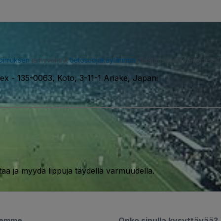
opimuksen
ja hyväksyt
tietosuojakäytännön
. Saatat saada meiltä tekstiv
lex
-
135-0063, Koto, 3-11-1 Ariake, Japani
taa ja myydä lippuja täydellä varmuudella.
semme
Onko sinulla kysyttävää?