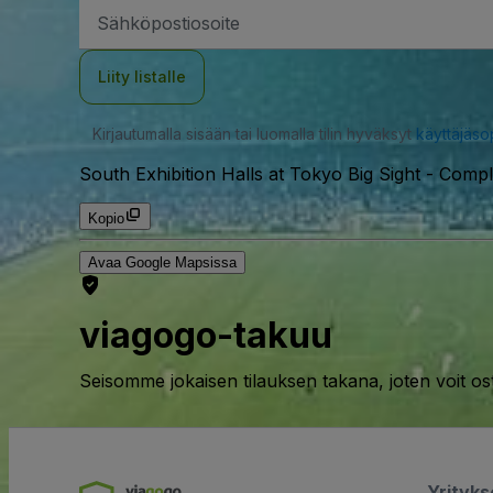
Sähköpostiosoite
Liity listalle
Kirjautumalla sisään tai luomalla tilin hyväksyt
käyttäjäs
South Exhibition Halls at Tokyo Big Sight - Comp
Kopio
Avaa Google Mapsissa
viagogo-takuu
Seisomme jokaisen tilauksen takana, joten voit os
Yrityk