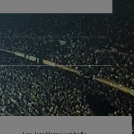
iesti-ilmoituksia, ja voit milloin tahansa kieltäytyä niistä.
Live-tapahtumat kaikkialla