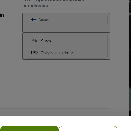
maailmassa
in
Suomi
Suomi
US$
Yhdysvaltain dollari