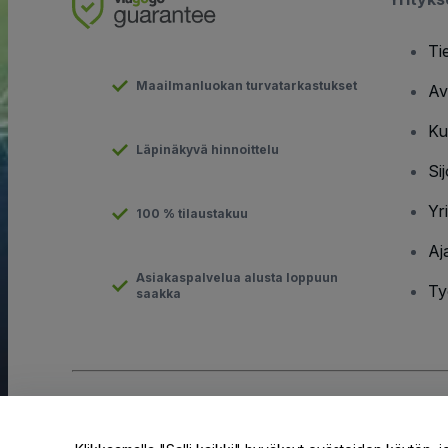
Ti
Maailmanluokan turvatarkastukset
Av
Ku
Läpinäkyvä hinnoittelu
Sij
Yr
100 % tilaustakuu
Aj
Asiakaspalvelua alusta loppuun
Ty
saakka
Tekijänoikeus © viagogo GmbH 2026
Yritystiedot
Tämän web-sivuston käytöllä hyväksyt
Käyttöehdot
ja
Tietosuo