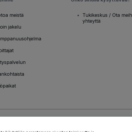
etoa meistä
Tukikeskus / Ota meih
yhteyttä
oin jakelu
mppanuusohjelma
oittajat
ityspalvelun
ankohtaista
öpaikat
jakäytännön
ja
Evästekäytännön
ja
Mobiilitietosuojakäytännön