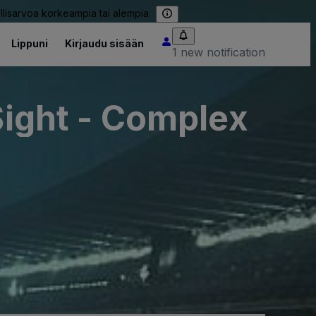
llisarvoa korkeampia tai alempia.
Lippuni
Kirjaudu sisään
1 new notification
Sight - Complex