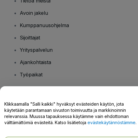
Tietoa meistä
Avoin jakelu
Kumppanuusohjelma
Sijoittajat
Yrityspalvelun
Ajankohtaista
Työpaikat
Onko sinulla kysyttävää?
Klikkaamalla "Salli kaikki" hyväksyt evästeiden käytön, jota
käytetään parantamaan sivuston toimivuutta ja markkinoinnin
Tukikeskus / Ota meihin yhteyttä
relevanssia. Muussa tapauksessa käytämme vain ehdottoman
välttämättömiä evästeitä. Katso lisätietoja
evästekäytännöstämme
.