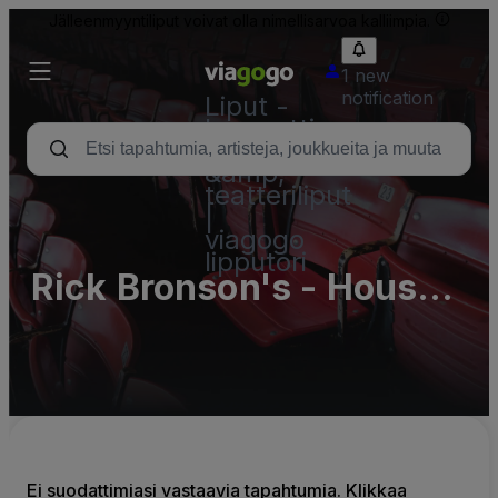
Jälleenmyyntiliput voivat olla nimellisarvoa kalliimpia.
1 new
notification
Liput -
konsertti,
urheilu
&amp;
teatteriliput
|
viagogo
lipputori
Rick Bronson's - House
of Comedy MN
(InActive)
Ei suodattimiasi vastaavia tapahtumia. Klikkaa