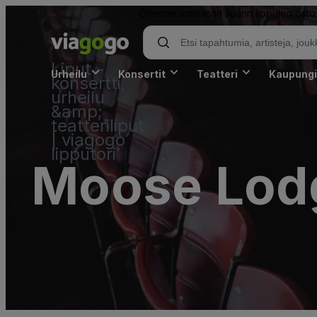
Olemme maailman suurin lippujen osto- 
Liput -
Urheilu
Konsertit
Teatteri
Kaupungi
konsertti,
urheilu
&amp;
teatteriliput
| viagogo
lipputori
Moose Lodg