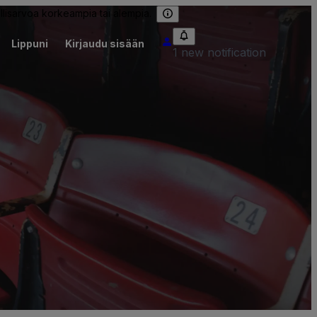
llisarvoa korkeampia tai alempia.
Lippuni
Kirjaudu sisään
1 new notification