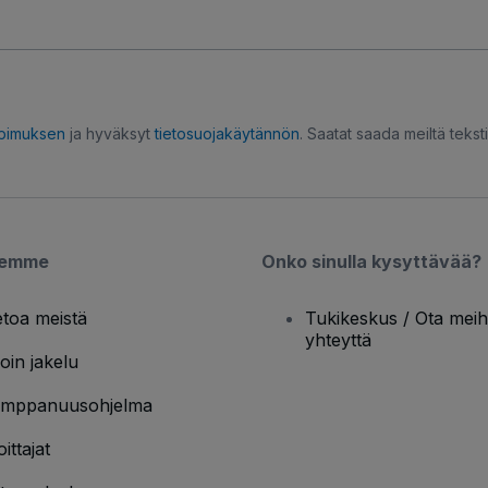
opimuksen
ja hyväksyt
tietosuojakäytännön
. Saatat saada meiltä tekstiv
semme
Onko sinulla kysyttävää?
etoa meistä
Tukikeskus / Ota meih
yhteyttä
oin jakelu
mppanuusohjelma
oittajat