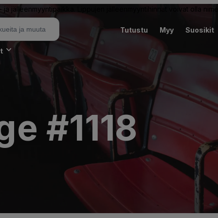
ja jälleenmyyntipaikka. Lippujen jälleenmyyntihinnat voivat olla nime
Tutustu
Myy
Suosikit
t
e #1118