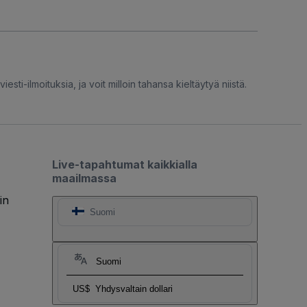
iesti-ilmoituksia, ja voit milloin tahansa kieltäytyä niistä.
Live-tapahtumat kaikkialla
maailmassa
in
Suomi
Suomi
US$
Yhdysvaltain dollari