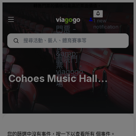
轉售門票的價格可能高於票面價值。
1 new
notification
門票 -
音樂
會、體
育
&amp;
劇院門
票 |
viagogo
Cohoes Music Hall
票務市
場
Parking Lots (InActive)
您的篩選中沒有事件，按一下以查看所有 個事件。