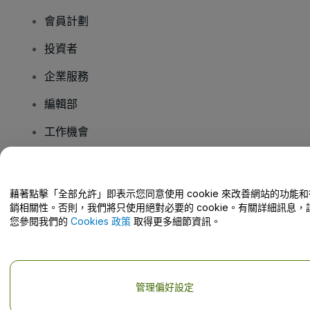
會員計劃
投資者
企業服務
編輯部
工作機會
有疑問嗎？
藉著點擊「全部允許」即表示您同意使用 cookie 來改善網站的功能和
銷相關性。否則，我們將只使用絕對必要的 cookie。有關詳細訊息，
幫助中心 / 聯絡我們
您參閱我們的
Cookies 政策
取得更多細節資訊。
管理偏好設定
版權 © viagogo GmbH 2026
公司詳情
使用本網站即表示接受
條款和條件
以及
隱私政策
以及
程式餅乾政策
以及