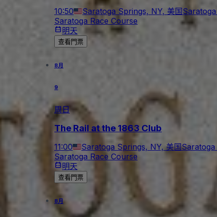
10:50
Saratoga Springs, NY, 美国
Saratoga
Saratoga Race Course
明天
查看門票
8月
9
周日
The Rail at the 1863 Club
11:00
Saratoga Springs, NY, 美国
Saratoga
Saratoga Race Course
明天
查看門票
8月