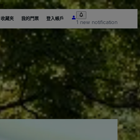
值。
收藏夾
我的門票
登入帳戶
1 new notification