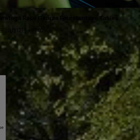
aratoga Race Course Fourstardave Tables
三, 8月12日 • 11:02
se