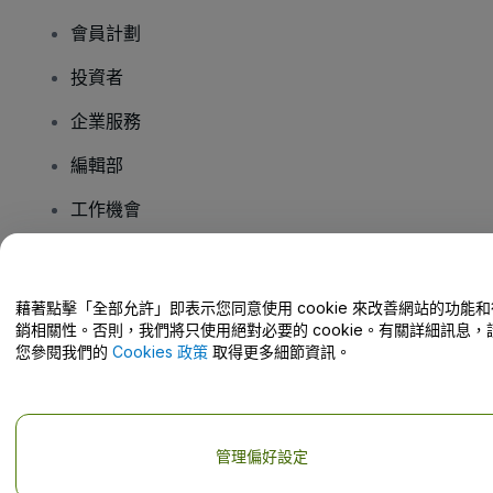
會員計劃
投資者
企業服務
編輯部
工作機會
有疑問嗎？
藉著點擊「全部允許」即表示您同意使用 cookie 來改善網站的功能和
銷相關性。否則，我們將只使用絕對必要的 cookie。有關詳細訊息，
幫助中心 / 聯絡我們
您參閱我們的
Cookies 政策
取得更多細節資訊。
管理偏好設定
版權 © viagogo GmbH 2026
公司詳情
使用本網站即表示接受
條款和條件
以及
隱私政策
以及
程式餅乾政策
以及