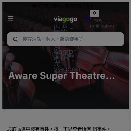
轉售門票的價格可能高於票面價值。
1 new
notification
門票 -
音樂
會、體
育
&amp;
劇院門
票 |
viagogo
Aware Super Theatre
票務市
場
(InActive)
您的篩選中沒有事件，按一下以查看所有 個事件。