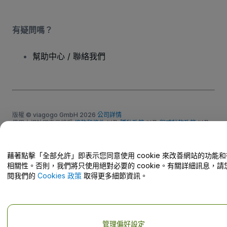
有疑問嗎？
幫助中心 / 聯絡我們
版權 © viagogo GmbH 2026
公司詳情
使用本網站即表示接受
條款和條件
以及
隱私政策
以及
程式餅乾政策
以及
行動隱私政策
請勿分享我的個人資訊/您的隱私權選擇
藉著點擊「全部允許」即表示您同意使用 cookie 來改善網站的功能
相關性。否則，我們將只使用絕對必要的 cookie。有關詳細訊息，請
閱我們的
Cookies 政策
取得更多細節資訊。
管理偏好設定