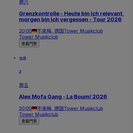
周六
Grenzkontrolle - Heute bin ich relevant,
morgen bin ich vergessen - Tour 2026
20:00
不來梅, 德国
Tower Musikclub
Tower Musikclub
查看門票
10月
2
周五
Alex Mofa Gang - La Boum! 2026
20:00
不來梅, 德国
Tower Musikclub
Tower Musikclub
查看門票