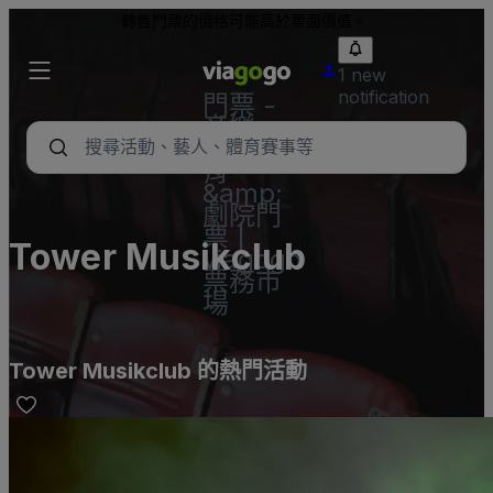
轉售門票的價格可能高於票面價值。
1 new
notification
門票 -
音樂
會、體
育
&amp;
劇院門
票 |
Tower Musikclub
viagogo
票務市
場
Tower Musikclub 的熱門活動