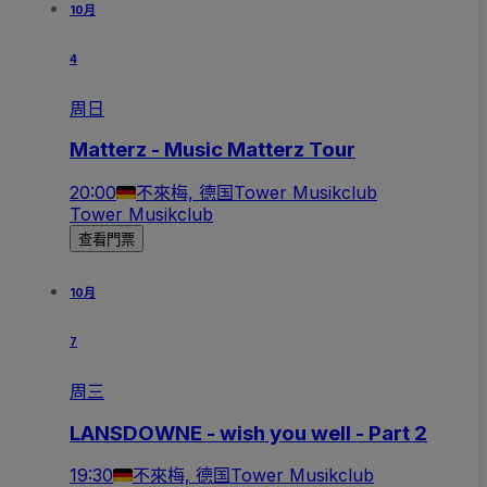
10月
4
周日
Matterz - Music Matterz Tour
20:00
不來梅, 德国
Tower Musikclub
Tower Musikclub
查看門票
10月
7
周三
LANSDOWNE - wish you well - Part 2
19:30
不來梅, 德国
Tower Musikclub