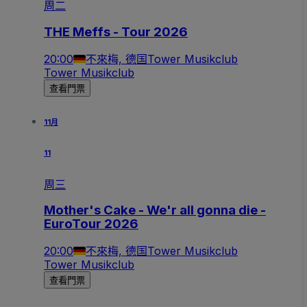
周二
THE Meffs - Tour 2026
20:00
不來梅, 德国
Tower Musikclub
Tower Musikclub
查看門票
11月
11
周三
Mother's Cake - We'r all gonna die -
EuroTour 2026
20:00
不來梅, 德国
Tower Musikclub
Tower Musikclub
查看門票