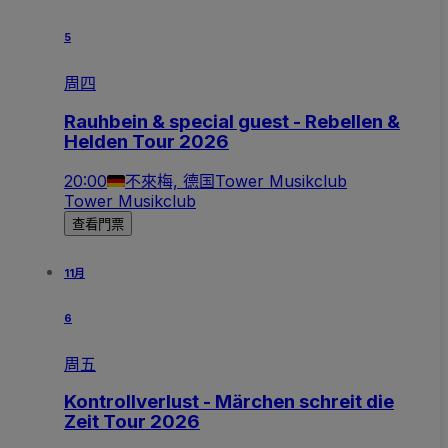
5
周四
Rauhbein & special guest - Rebellen &
Helden Tour 2026
20:00
不來梅, 德国
Tower Musikclub
Tower Musikclub
查看門票
11月
6
周五
Kontrollverlust - Märchen schreit die
Zeit Tour 2026