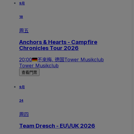
9月
18
周五
Anchors & Hearts - Campfire
Chronicles Tour 2026
20:00
不來梅, 德国
Tower Musikclub
Tower Musikclub
查看門票
9月
24
周四
Team Dresch - EU\/UK 2026