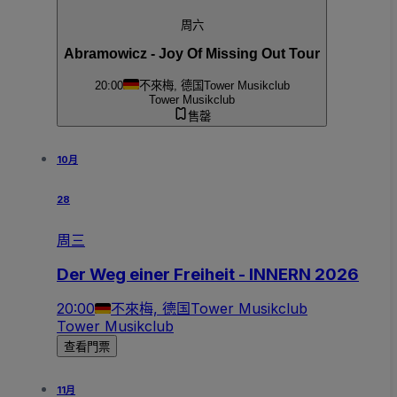
周六
Abramowicz - Joy Of Missing Out Tour
20:00
不來梅, 德国
Tower Musikclub
Tower Musikclub
售罄
10月
28
周三
Der Weg einer Freiheit - INNERN 2026
20:00
不來梅, 德国
Tower Musikclub
Tower Musikclub
查看門票
11月