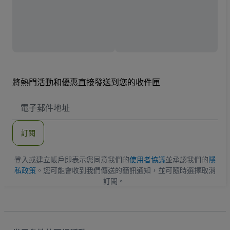
將熱門活動和優惠直接發送到您的收件匣
電
子
郵
件
訂閱
地
址
登入或建立帳戶即表示您同意我們的
使用者協議
並承認我們的
隱
私政策
。您可能會收到我們傳送的簡訊通知，並可隨時選擇取消
訂閱。