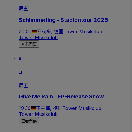
周五
Schimmerling - Stadiontour 2026
20:00
不來梅, 德国
Tower Musikclub
Tower Musikclub
查看門票
9月
11
周五
Give Me Rain - EP-Release Show
19:30
不來梅, 德国
Tower Musikclub
Tower Musikclub
查看門票