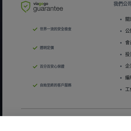
我們公
關
世界一流的安全檢查
公
會
透明定價
投
企
百分百安心保證
編
自始至終的客戶服務
工
版權 © viagogo GmbH 2026
公司詳情
使用本網站即表示接受
條款和條件
以及
隱私政策
以及
程式餅乾政策