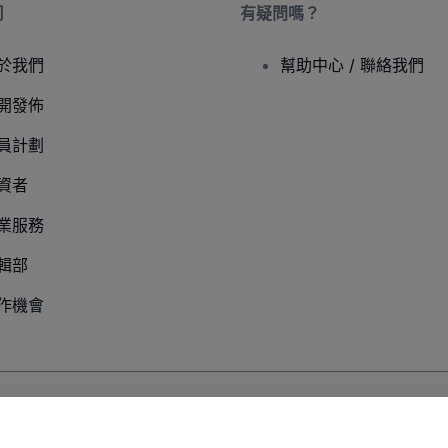
司
有疑問嗎？
於我們
幫助中心 / 聯絡我們
開發佈
員計劃
資者
業服務
輯部
作機會
以及
行動隱私政策