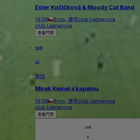
Ester Kočičková & Moody Cat Band
19:30
Brno, 捷克
club Leitnerova
club Leitnerova
查看門票
10月
22
周四
Mirek Kemel s kapelou
19:30
Brno, 捷克
club Leitnerova
club Leitnerova
查看門票
11月
8