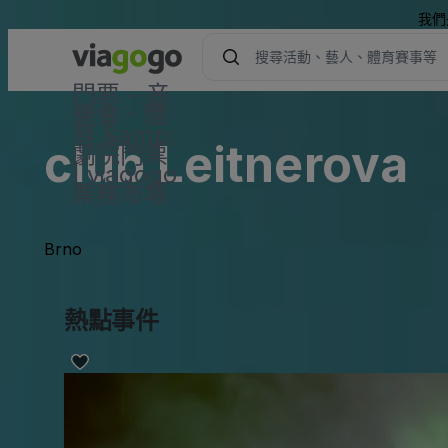
我們
門票 - 音
樂會、體
育 &amp;
club Leitnerova
劇院門票
| viagogo
票務市場
Brno
熱點事件