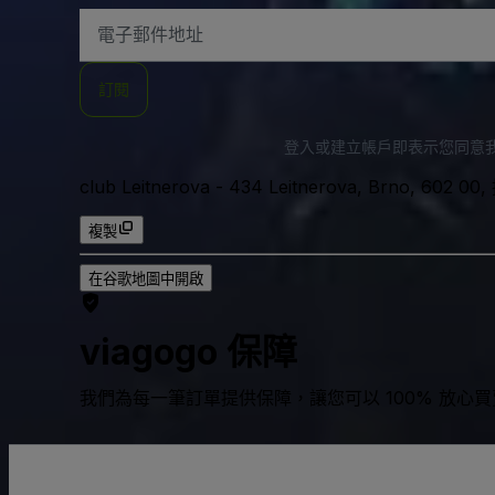
電
子
郵
件
訂閱
地
址
登入或建立帳戶即表示您同意
club Leitnerova
-
434 Leitnerova, Brno, 602 
複製
在谷歌地圖中開啟
viagogo 保障
我們為每一筆訂單提供保障，讓您可以 100% 放心