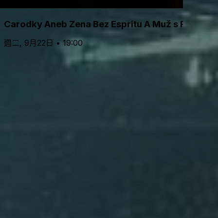
Carodky Aneb Zena Bez Espritu A Muž s Fluidem 
週二, 9月22日 • 19:00