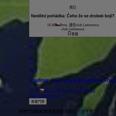
周日
Nedělní pohádka: Čeho že se drobek bojí?
15:00
Brno, 捷克
club Leitnerova
club Leitnerova
售罄
1月
28
周四
Vladimír Javorský & Bočemuni (Křest
19:30
Brno, 捷克
club Leitnerova
club Leitnerova
查看門票
將熱門活動和優惠直接發送到您的收件匣