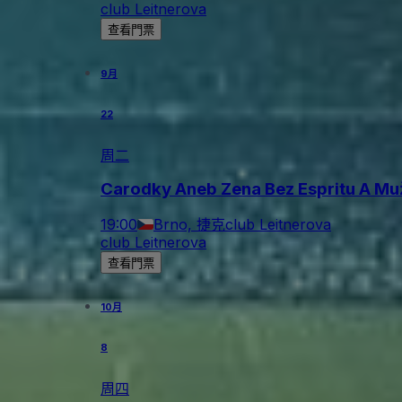
club Leitnerova
查看門票
9月
22
周二
Carodky Aneb Zena Bez Espritu A Muž
19:00
Brno, 捷克
club Leitnerova
club Leitnerova
查看門票
10月
8
周四