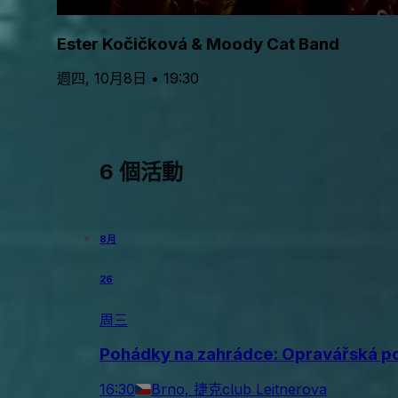
Ester Kočičková & Moody Cat Band
週四, 10月8日 • 19:30
6 個活動
8月
26
周三
Pohádky na zahrádce: Opravářská p
16:30
Brno, 捷克
club Leitnerova