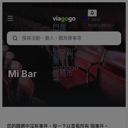
轉售門票的價格可能高於票面價值。
1 new
notification
門票 -
音樂
會、體
育
&amp;
劇院門
票 |
viagogo
Mi Bar
票務市
場
您的篩選中沒有事件，按一下以查看所有 個事件。