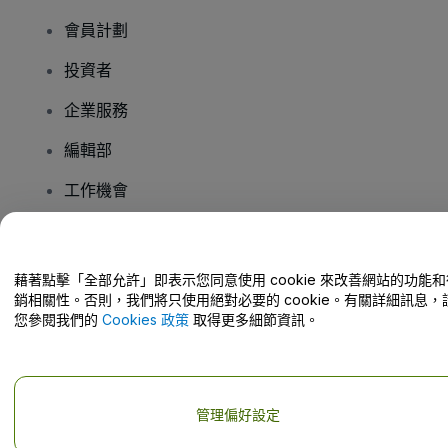
會員計劃
投資者
企業服務
編輯部
工作機會
有疑問嗎？
藉著點擊「全部允許」即表示您同意使用 cookie 來改善網站的功能和
銷相關性。否則，我們將只使用絕對必要的 cookie。有關詳細訊息，
幫助中心 / 聯絡我們
您參閱我們的
Cookies 政策
取得更多細節資訊。
管理偏好設定
版權 © viagogo GmbH 2026
公司詳情
使用本網站即表示接受
條款和條件
以及
隱私政策
以及
程式餅乾政策
以及