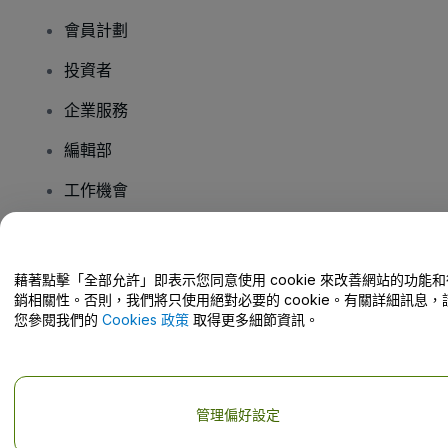
會員計劃
投資者
企業服務
編輯部
工作機會
有疑問嗎？
藉著點擊「全部允許」即表示您同意使用 cookie 來改善網站的功能和
銷相關性。否則，我們將只使用絕對必要的 cookie。有關詳細訊息，
幫助中心 / 聯絡我們
您參閱我們的
Cookies 政策
取得更多細節資訊。
管理偏好設定
版權 © viagogo GmbH 2026
公司詳情
使用本網站即表示接受
條款和條件
以及
隱私政策
以及
程式餅乾政策
以及