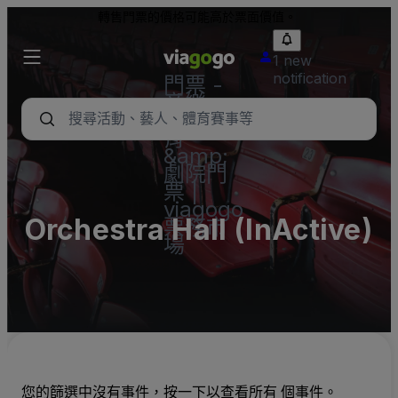
轉售門票的價格可能高於票面價值。
1 new
notification
門票 -
音樂
會、體
育
&amp;
劇院門
票 |
viagogo
Orchestra Hall (InActive)
票務市
場
您的篩選中沒有事件，按一下以查看所有 個事件。