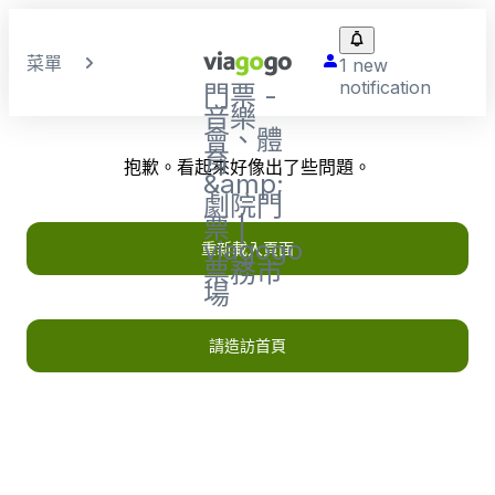
菜單
1 new
notification
門票 -
音樂
會、體
育
抱歉。看起來好像出了些問題。
&amp;
劇院門
票 |
viagogo
重新載入頁面
票務市
場
請造訪首頁