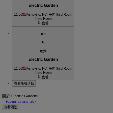
Electric Garden
11:00
Asheville, NC, 美国
Third Room
Third Room
售罄
10月
17
周六
Electric Garden
11:00
Asheville, NC, 美国
Third Room
Third Room
售罄
查看所有活動
關於
Electric Gardens
(opens in new tab)
查看活動