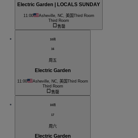
Electric Garden | LOCALS SUNDAY
11:00
Asheville, NC, 美国
Third Room
Third Room
售罄
10月
16
周五
Electric Garden
11:00
Asheville, NC, 美国
Third Room
Third Room
售罄
10月
17
周六
Electric Garden