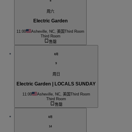
8
周六
Electric Garden
11:00
Asheville, NC, 美国
Third Room
Third Room
售罄
8月
9
周日
Electric Garden | LOCALS SUNDAY
11:00
Asheville, NC, 美国
Third Room
Third Room
售罄
8月
14