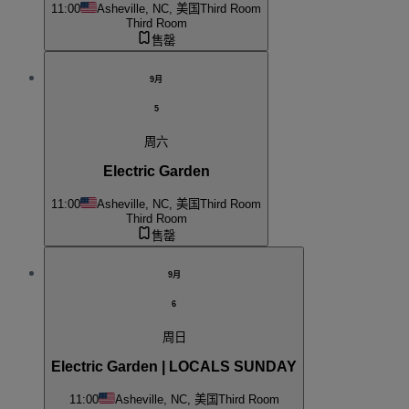
11:00
Asheville, NC, 美国
Third Room
Third Room
售罄
9月
5
周六
Electric Garden
11:00
Asheville, NC, 美国
Third Room
Third Room
售罄
9月
6
周日
Electric Garden | LOCALS SUNDAY
11:00
Asheville, NC, 美国
Third Room