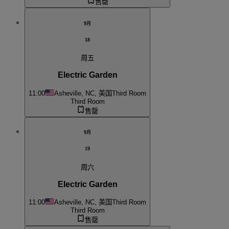
售罄
9月
18
周五
Electric Garden
11:00
Asheville, NC, 美国
Third Room
Third Room
售罄
9月
19
周六
Electric Garden
11:00
Asheville, NC, 美国
Third Room
Third Room
售罄