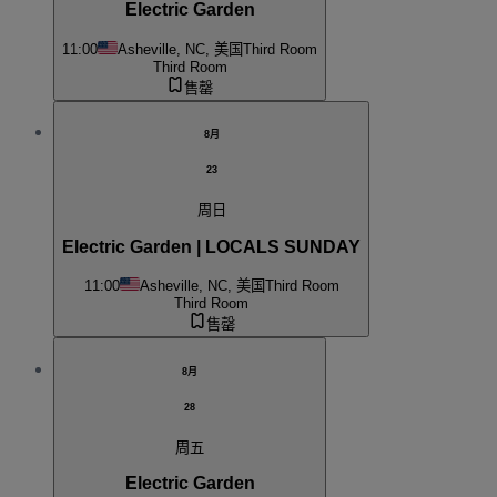
Electric Garden
11:00
Asheville, NC, 美国
Third Room
Third Room
售罄
8月
23
周日
Electric Garden | LOCALS SUNDAY
11:00
Asheville, NC, 美国
Third Room
Third Room
售罄
8月
28
周五
Electric Garden