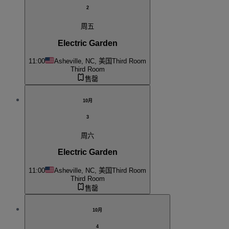
2
周五
Electric Garden
11:00
Asheville, NC, 美国
Third Room
Third Room
售罄
10月
3
周六
Electric Garden
11:00
Asheville, NC, 美国
Third Room
Third Room
售罄
10月
4