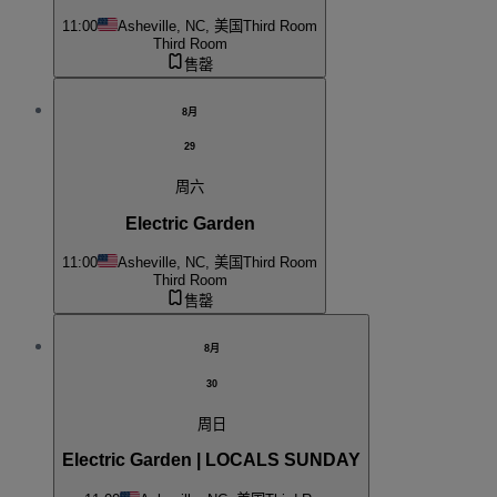
11:00
Asheville, NC, 美国
Third Room
Third Room
售罄
8月
29
周六
Electric Garden
11:00
Asheville, NC, 美国
Third Room
Third Room
售罄
8月
30
周日
Electric Garden | LOCALS SUNDAY