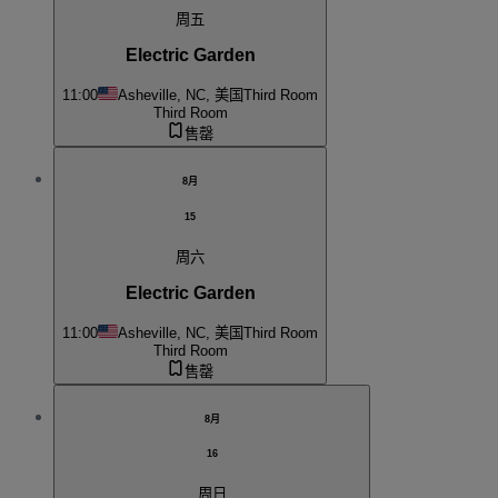
周五
Electric Garden
11:00
Asheville, NC, 美国
Third Room
Third Room
售罄
8月
15
周六
Electric Garden
11:00
Asheville, NC, 美国
Third Room
Third Room
售罄
8月
16
周日