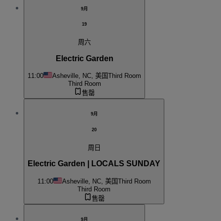
9月
19
周六
Electric Garden
11:00
Asheville, NC, 美国
Third Room
Third Room
售罄
9月
20
周日
Electric Garden | LOCALS SUNDAY
11:00
Asheville, NC, 美国
Third Room
Third Room
售罄
9月