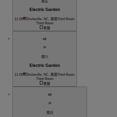
周五
Electric Garden
11:00
Asheville, NC, 美国
Third Room
Third Room
售罄
8月
22
周六
Electric Garden
11:00
Asheville, NC, 美国
Third Room
Third Room
售罄
8月
23
周日