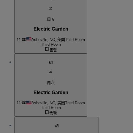
25
周五
Electric Garden
11:00
Asheville, NC, 美国
Third Room
Third Room
售罄
9月
26
周六
Electric Garden
11:00
Asheville, NC, 美国
Third Room
Third Room
售罄
9月