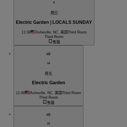
9
周日
Electric Garden | LOCALS SUNDAY
11:00
Asheville, NC, 美国
Third Room
Third Room
售罄
8月
14
周五
Electric Garden
11:00
Asheville, NC, 美国
Third Room
Third Room
售罄
8月
15