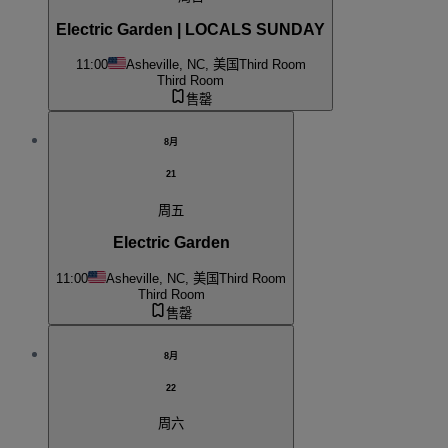
Electric Garden | LOCALS SUNDAY
11:00
Asheville, NC, 美国
Third Room
Third Room
售罄
8月
21
周五
Electric Garden
11:00
Asheville, NC, 美国
Third Room
Third Room
售罄
8月
22
周六