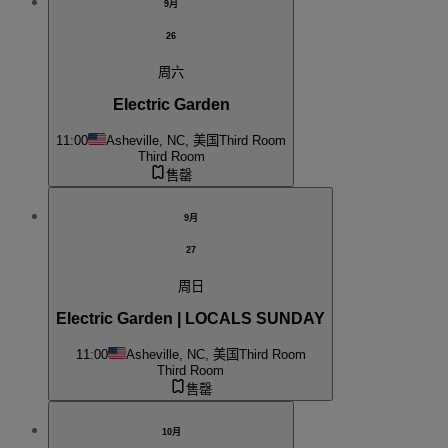
9月
26
周六
Electric Garden
11:00
Asheville, NC, 美国
Third Room
Third Room
售罄
9月
27
周日
Electric Garden | LOCALS SUNDAY
11:00
Asheville, NC, 美国
Third Room
Third Room
售罄
10月