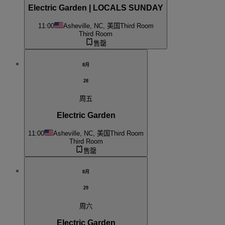
Electric Garden | LOCALS SUNDAY
11:00
Asheville, NC, 美国
Third Room
Third Room
售罄
8月
28
周五
Electric Garden
11:00
Asheville, NC, 美国
Third Room
Third Room
售罄
8月
29
周六
Electric Garden