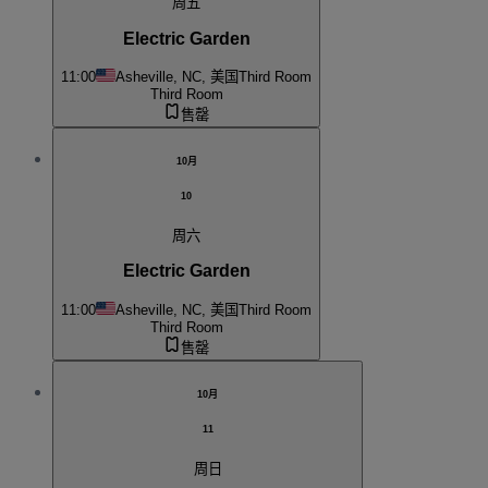
周五
Electric Garden
11:00
Asheville, NC, 美国
Third Room
Third Room
售罄
10月
10
周六
Electric Garden
11:00
Asheville, NC, 美国
Third Room
Third Room
售罄
10月
11
周日