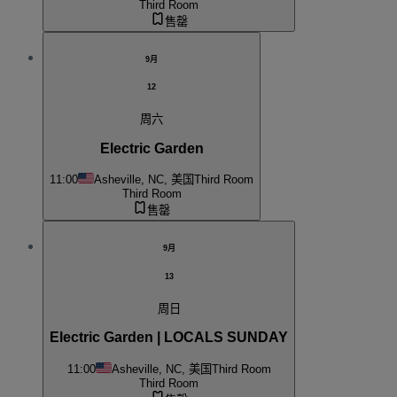
Third Room
售罄
9月
12
周六
Electric Garden
11:00
Asheville, NC, 美国
Third Room
Third Room
售罄
9月
13
周日
Electric Garden | LOCALS SUNDAY
11:00
Asheville, NC, 美国
Third Room
Third Room