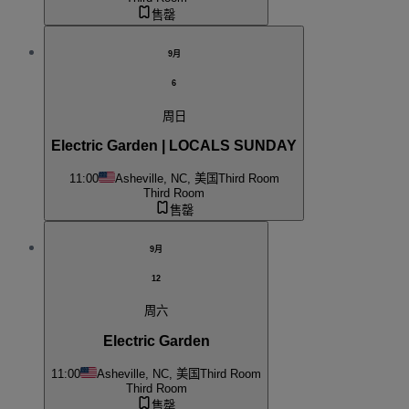
售罄
9月
6
周日
Electric Garden | LOCALS SUNDAY
11:00
Asheville, NC, 美国
Third Room
Third Room
售罄
9月
12
周六
Electric Garden
11:00
Asheville, NC, 美国
Third Room
Third Room
售罄