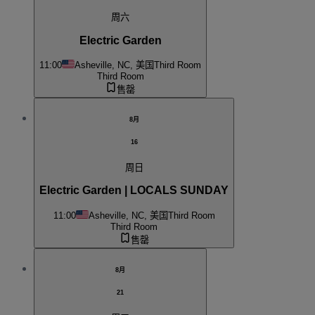
周六
Electric Garden
11:00
Asheville, NC, 美国
Third Room
Third Room
售罄
8月
16
周日
Electric Garden | LOCALS SUNDAY
11:00
Asheville, NC, 美国
Third Room
Third Room
售罄
8月
21