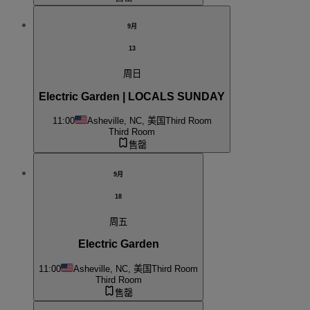
9月
13
周日
Electric Garden | LOCALS SUNDAY
11:00
Asheville, NC, 美国
Third Room
Third Room
售罄
9月
18
周五
Electric Garden
11:00
Asheville, NC, 美国
Third Room
Third Room
售罄