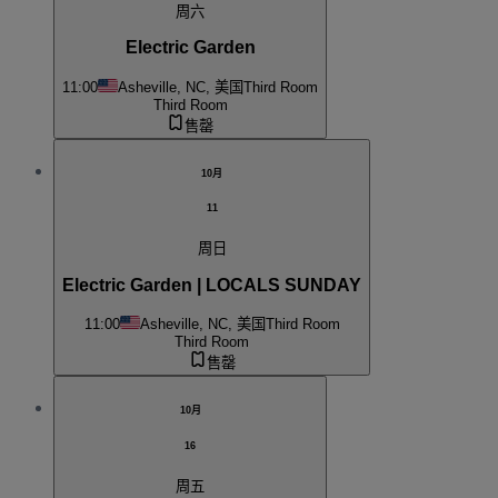
周六
Electric Garden
11:00
Asheville, NC, 美国
Third Room
Third Room
售罄
10月
11
周日
Electric Garden | LOCALS SUNDAY
11:00
Asheville, NC, 美国
Third Room
Third Room
售罄
10月
16
周五