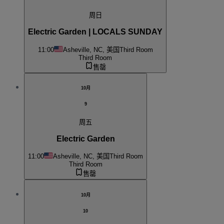
周日
Electric Garden | LOCALS SUNDAY
11:00
Asheville, NC, 美国
Third Room
Third Room
售罄
10月
9
周五
Electric Garden
11:00
Asheville, NC, 美国
Third Room
Third Room
售罄
10月
10