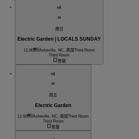
9月
20
周日
Electric Garden | LOCALS SUNDAY
11:00
Asheville, NC, 美国
Third Room
Third Room
售罄
9月
25
周五
Electric Garden
11:00
Asheville, NC, 美国
Third Room
Third Room
售罄