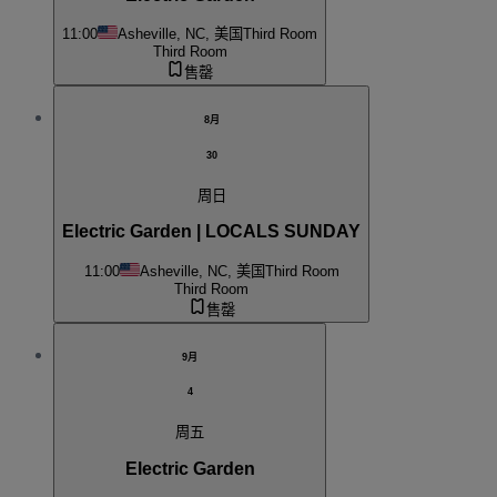
11:00
Asheville, NC, 美国
Third Room
Third Room
售罄
8月
30
周日
Electric Garden | LOCALS SUNDAY
11:00
Asheville, NC, 美国
Third Room
Third Room
售罄
9月
4
周五
Electric Garden