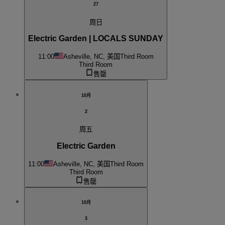
27
周日
Electric Garden | LOCALS SUNDAY
11:00
Asheville, NC, 美国
Third Room
Third Room
售罄
10月
2
周五
Electric Garden
11:00
Asheville, NC, 美国
Third Room
Third Room
售罄
10月
3