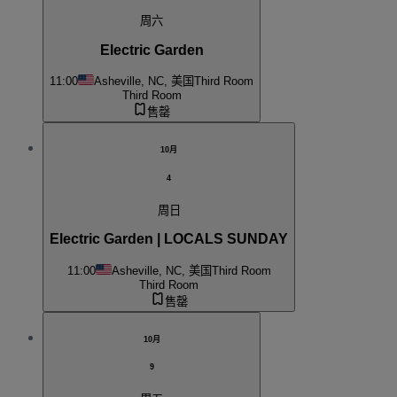
周六
Electric Garden
11:00
Asheville, NC, 美国
Third Room
Third Room
售罄
10月
4
周日
Electric Garden | LOCALS SUNDAY
11:00
Asheville, NC, 美国
Third Room
Third Room
售罄
10月
9