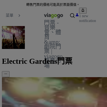
轉售門票的價格可能高於票面價值。
菜單
1 new
notification
門票 -
音樂
會、體
育
&amp;
劇院門
票 |
viagogo
Electric Gardens門票
票務市
場