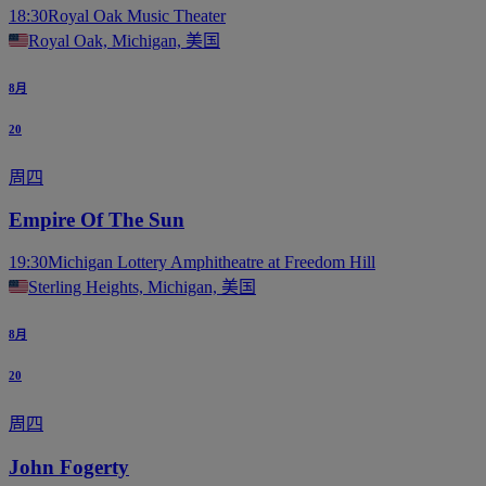
18:30
Royal Oak Music Theater
Royal Oak, Michigan, 美国
8月
20
周四
Empire Of The Sun
19:30
Michigan Lottery Amphitheatre at Freedom Hill
Sterling Heights, Michigan, 美国
8月
20
周四
John Fogerty