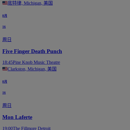
底特律, Michigan, 美国
8月
16
周日
Five Finger Death Punch
18:45
Pine Knob Music Theatre
Clarkston, Michigan, 美国
8月
16
周日
Mon Laferte
19:00
The Fillmore Detroit