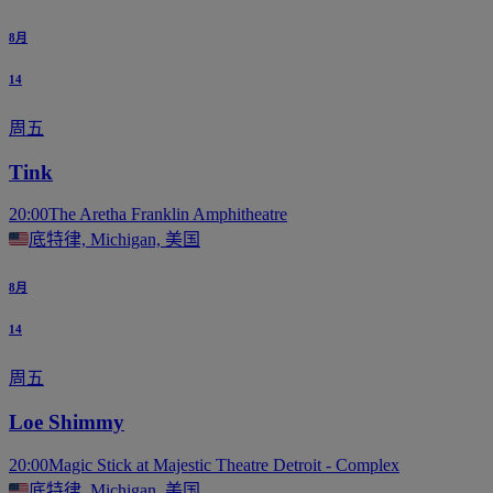
8月
14
周五
Tink
20:00
The Aretha Franklin Amphitheatre
底特律, Michigan, 美国
8月
14
周五
Loe Shimmy
20:00
Magic Stick at Majestic Theatre Detroit - Complex
底特律, Michigan, 美国