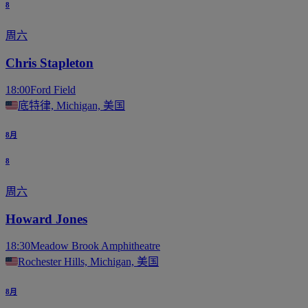
8
周六
Chris Stapleton
18:00
Ford Field
底特律, Michigan, 美国
8月
8
周六
Howard Jones
18:30
Meadow Brook Amphitheatre
Rochester Hills, Michigan, 美国
8月