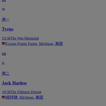
8月
10
周一
Tyrus
19:30
The War Memorial
Grosse Pointe Farms, Michigan, 美国
8月
11
周二
Jack Harlow
19:30
The Fillmore Detroit
底特律, Michigan, 美国