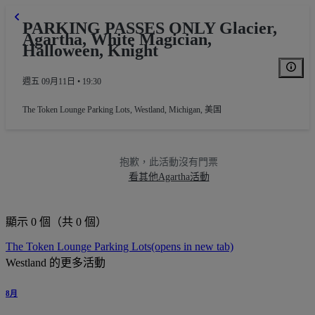
PARKING PASSES ONLY Glacier,
Agartha, White Magician,
Halloween, Knight
週五 09月11日 • 19:30
The Token Lounge Parking Lots
,
Westland, Michigan, 美国
抱歉，此活動沒有門票
看其他Agartha活動
顯示 0 個（共 0 個）
The Token Lounge Parking Lots
(opens in new tab)
Westland 的更多活動
8月