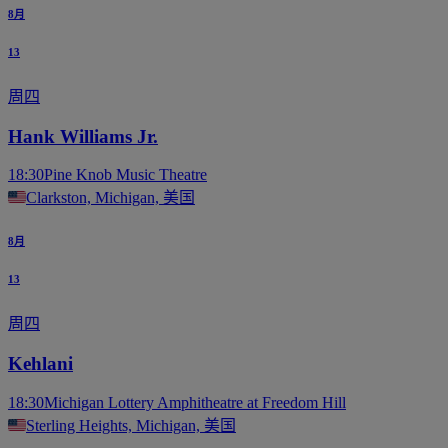
8月
13
周四
Hank Williams Jr.
18:30
Pine Knob Music Theatre
Clarkston, Michigan, 美国
8月
13
周四
Kehlani
18:30
Michigan Lottery Amphitheatre at Freedom Hill
Sterling Heights, Michigan, 美国