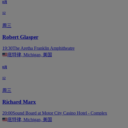
8月
12
周三
Robert Glasper
19:30
The Aretha Franklin Amphitheatre
底特律, Michigan, 美国
8月
12
周三
Richard Marx
20:00
Sound Board at Motor City Casino Hotel - Complex
底特律, Michigan, 美国