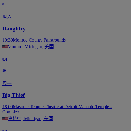
8
周六
Daughtry
19:30
Monroe County Fairgrounds
Monroe, Michigan, 美国
8月
10
周一
Big Thief
18:00
Masonic Temple Theatre at Detroit Masonic Temple -
Complex
底特律, Michigan, 美国