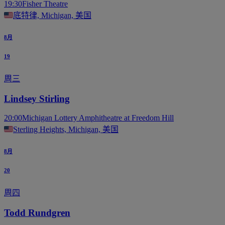
19:30
Fisher Theatre
底特律, Michigan, 美国
8月
19
周三
Lindsey Stirling
20:00
Michigan Lottery Amphitheatre at Freedom Hill
Sterling Heights, Michigan, 美国
8月
20
周四
Todd Rundgren