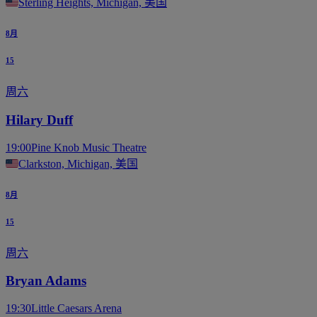
Sterling Heights, Michigan, 美国
8月
15
周六
Hilary Duff
19:00
Pine Knob Music Theatre
Clarkston, Michigan, 美国
8月
15
周六
Bryan Adams
19:30
Little Caesars Arena