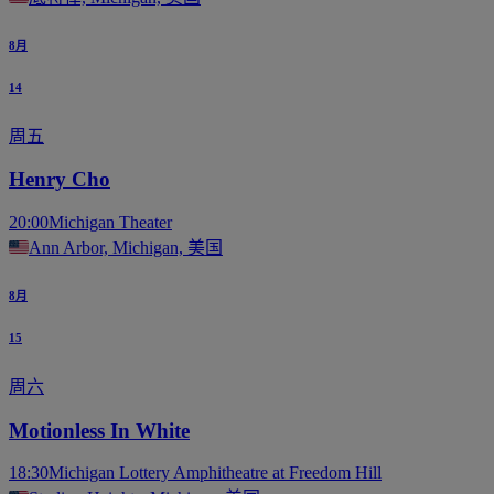
8月
14
周五
Henry Cho
20:00
Michigan Theater
Ann Arbor, Michigan, 美国
8月
15
周六
Motionless In White
18:30
Michigan Lottery Amphitheatre at Freedom Hill