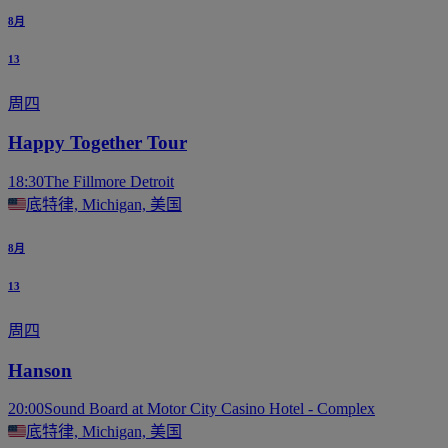
8月
13
周四
Happy Together Tour
18:30
The Fillmore Detroit
底特律, Michigan, 美国
8月
13
周四
Hanson
20:00
Sound Board at Motor City Casino Hotel - Complex
底特律, Michigan, 美国