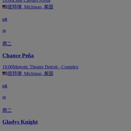
19:00
Little Caesars Arena
底特律, Michigan, 美国
8月
18
周二
Chance Peña
19:00
Majestic Theatre Detroit - Complex
底特律, Michigan, 美国
8月
18
周二
Gladys Knight