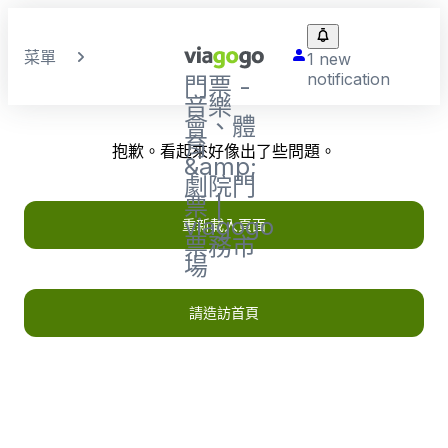
菜單
1 new
notification
門票 -
音樂
會、體
育
抱歉。看起來好像出了些問題。
&amp;
劇院門
票 |
viagogo
重新載入頁面
票務市
場
請造訪首頁