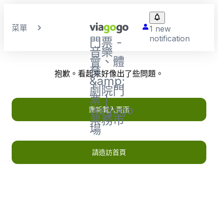
菜單
1 new
notification
門票 -
音樂
會、體
育
抱歉。看起來好像出了些問題。
&amp;
劇院門
票 |
viagogo
重新載入頁面
票務市
場
請造訪首頁