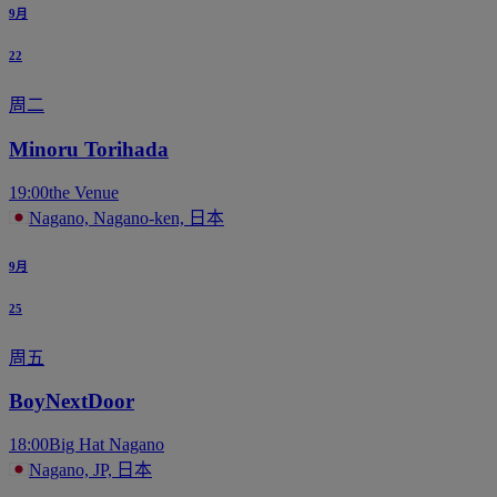
9月
22
周二
Minoru Torihada
19:00
the Venue
Nagano, Nagano-ken, 日本
9月
25
周五
BoyNextDoor
18:00
Big Hat Nagano
Nagano, JP, 日本