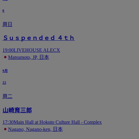
6
周日
Ｓｕｓｐｅｎｄｅｄ ４ｔｈ
19:00
LIVEHOUSE ALECX
Matsumoto, JP, 日本
9月
22
周二
山崎育三郎
17:30
Main Hall at Hokuto Culture Hall - Complex
Nagano, Nagano-ken, 日本