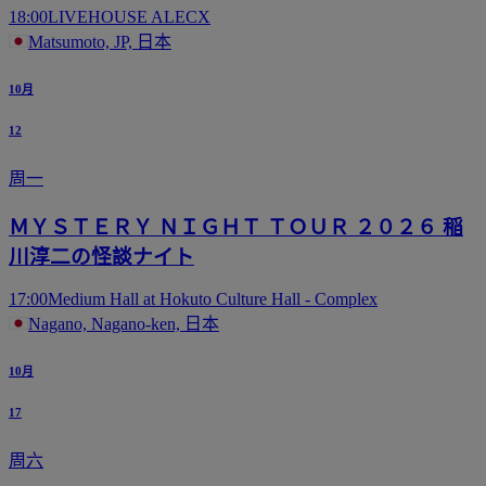
18:00
LIVEHOUSE ALECX
Matsumoto, JP, 日本
10月
12
周一
ＭＹＳＴＥＲＹ ＮＩＧＨＴ ＴＯＵＲ ２０２６ 稲
川淳二の怪談ナイト
17:00
Medium Hall at Hokuto Culture Hall - Complex
Nagano, Nagano-ken, 日本
10月
17
周六