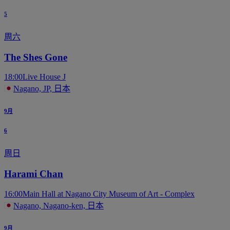
5
周六
The Shes Gone
18:00
Live House J
Nagano, JP, 日本
9月
6
周日
Harami Chan
16:00
Main Hall at Nagano City Museum of Art - Complex
Nagano, Nagano-ken, 日本
9月