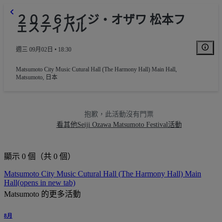
２０２６セイジ・オザワ 松本フ
ェスティバル
週三 09月02日 • 18:30
Matsumoto City Music Cutural Hall (The Harmony Hall) Main Hall
,
Matsumoto, 日本
抱歉，此活動沒有門票
看其他Seiji Ozawa Matsumoto Festival活動
顯示 0 個（共 0 個）
Matsumoto City Music Cutural Hall (The Harmony Hall) Main
Hall
(opens in new tab)
Matsumoto 的更多活動
8月