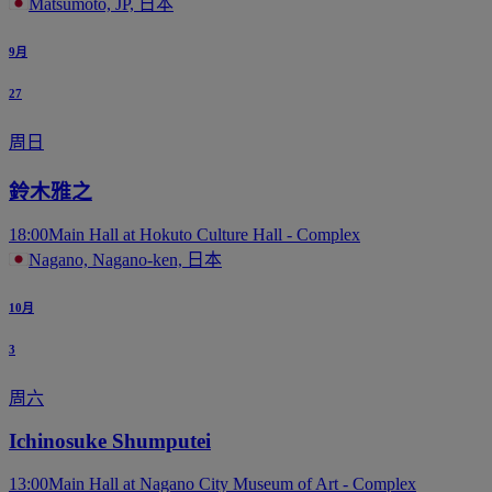
Matsumoto, JP, 日本
9月
27
周日
鈴木雅之
18:00
Main Hall at Hokuto Culture Hall - Complex
Nagano, Nagano-ken, 日本
10月
3
周六
Ichinosuke Shumputei
13:00
Main Hall at Nagano City Museum of Art - Complex