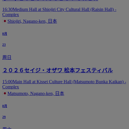
16:30
Medium Hall at Shiojiri City Cultural Hall (Raisin Hall) -
Complex
Shiojiri, Nagano-ken, 日本
8月
23
周日
２０２６セイジ・オザワ 松本フェスティバル
15:00
Main Hall at Kissei Culture Hall (Matsumoto Bunka Kaikan) -
Complex
Matsumoto, Nagano-ken, 日本
8月
29