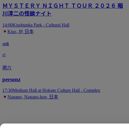
ＭＹＳＴＥＲＹ ＮＩＧＨＴ ＴＯＵＲ ２０２６ 稲
川淳二の怪談ナイト
14:00
Kisobunka Park - Cultural Hall
Kiso, JP, 日本
10月
17
周六
personz
17:30
Medium Hall at Hokuto Culture Hall - Complex
Nagano, Nagano-ken, 日本