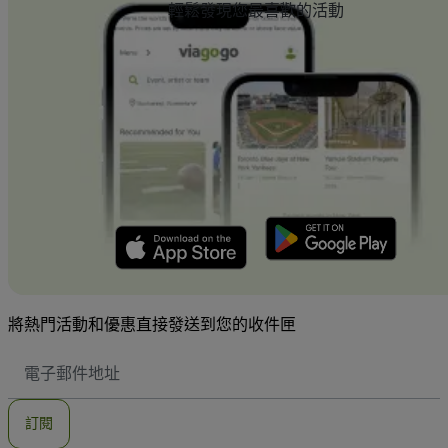
輕鬆發現您最喜歡的活動
將熱門活動和優惠直接發送到您的收件匣
電
子
郵
件
訂閱
地
址