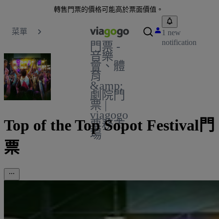
轉售門票的價格可能高於票面價值。
菜單
1 new
notification
門票 -
音樂
會、體
育
&amp;
劇院門
票 |
viagogo
Top of the Top Sopot Festival門
票務市
場
票