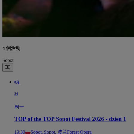
4 個活動
Sopot
8月
24
周一
TOP of the TOP Sopot Festival 2026 - dzień 1
19:30
Sopot, Sopot, 波兰
Forest Opera