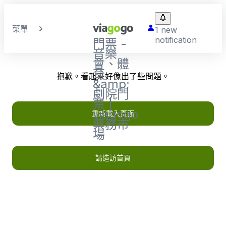
菜單
1 new
notification
門票 -
音樂
會、體
育
抱歉。看起來好像出了些問題。
&amp;
劇院門
票 |
viagogo
重新載入頁面
票務市
場
請造訪首頁