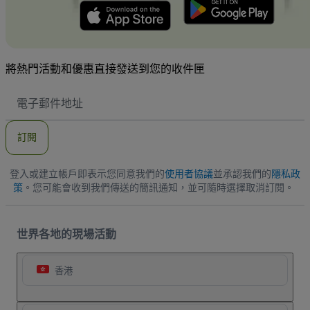
將熱門活動和優惠直接發送到您的收件匣
電
子
郵
件
訂閱
地
址
登入或建立帳戶即表示您同意我們的
使用者協議
並承認我們的
隱私政
策
。您可能會收到我們傳送的簡訊通知，並可隨時選擇取消訂閱。
世界各地的現場活動
香港