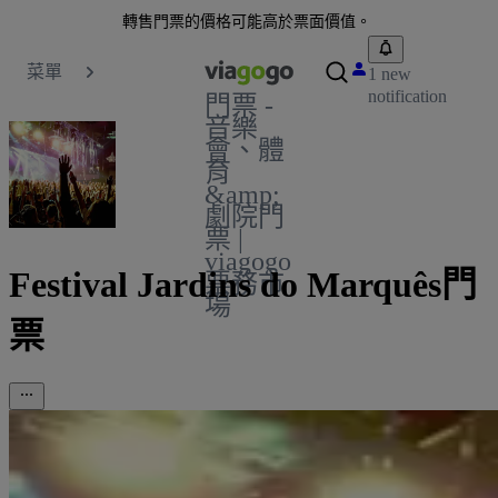
轉售門票的價格可能高於票面價值。
菜單
1 new
notification
門票 -
音樂
會、體
育
&amp;
劇院門
票 |
viagogo
Festival Jardins do Marquês門
票務市
場
票