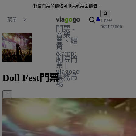
轉售門票的價格可能高於票面價值。
菜單
1 new
notification
門票 -
音樂
會、體
育
&amp;
劇院門
票 |
viagogo
Doll Fest門票
票務市
場