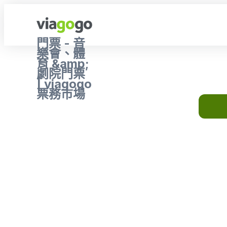
門票 - 音
樂會、體
育 &amp;
劇院門票
| viagogo
票務市場