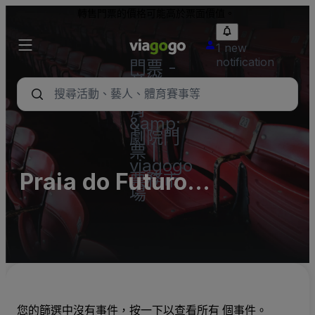
轉售門票的價格可能高於票面價值。
1 new
notification
門票 -
音樂
會、體
育
&amp;
劇院門
票 |
viagogo
Praia do Futuro
票務市
場
Fortaleza
您的篩選中沒有事件，按一下以查看所有 個事件。