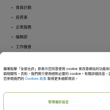
會員計劃
投資者
企業服務
編輯部
工作機會
有疑問嗎？
藉著點擊「全部允許」即表示您同意使用 cookie 來改善網站的功能和
銷相關性。否則，我們將只使用絕對必要的 cookie。有關詳細訊息，
幫助中心 / 聯絡我們
您參閱我們的
Cookies 政策
取得更多細節資訊。
管理偏好設定
版權 © viagogo GmbH 2026
公司詳情
使用本網站即表示接受
條款和條件
以及
隱私政策
以及
程式餅乾政策
以及