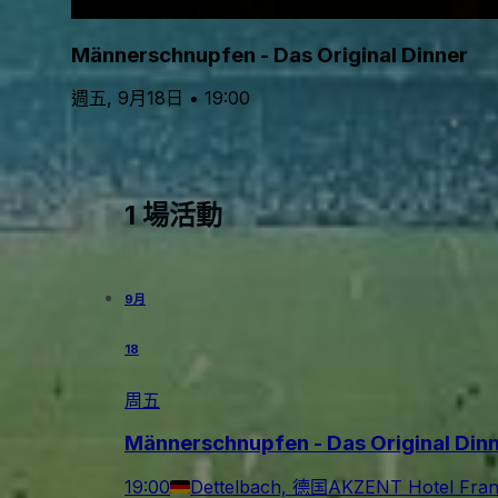
Männerschnupfen - Das Original Dinner
週五, 9月18日 • 19:00
1 場活動
9月
18
周五
Männerschnupfen - Das Original Din
19:00
Dettelbach, 德国
AKZENT Hotel Fran