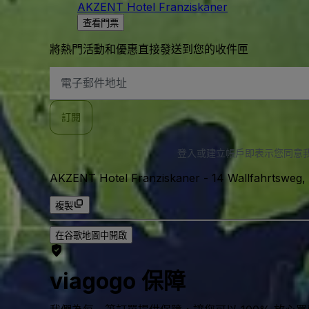
AKZENT Hotel Franziskaner
查看門票
將熱門活動和優惠直接發送到您的收件匣
電
子
郵
件
訂閱
地
址
登入或建立帳戶即表示您同意
AKZENT Hotel Franziskaner
-
14 Wallfahrtsweg,
複製
在谷歌地圖中開啟
viagogo 保障