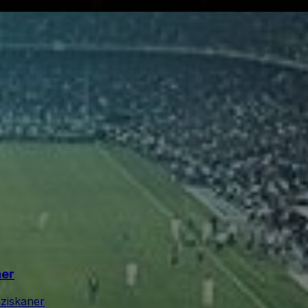
ner
ziskaner