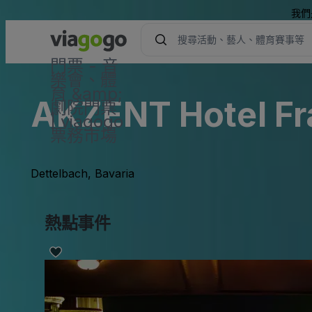
我們
門票 - 音
樂會、體
育 &amp;
AKZENT Hotel Fr
劇院門票
| viagogo
票務市場
Dettelbach, Bavaria
熱點事件