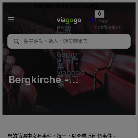
轉售門票的價格可能高於票面價值。
1 new
notification
門票 -
音樂
會、體
育
&amp;
劇院門
票 |
viagogo
Bergkirche -
票務市
場
Evangelische
Kirchengemeinde
Bahlingen
您的篩選中沒有事件，按一下以查看所有 個事件。