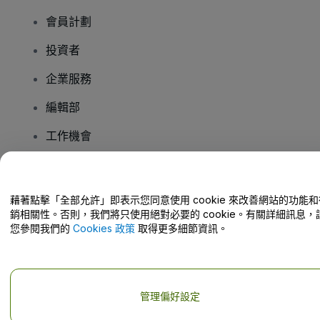
會員計劃
投資者
企業服務
編輯部
工作機會
有疑問嗎？
藉著點擊「全部允許」即表示您同意使用 cookie 來改善網站的功能和
銷相關性。否則，我們將只使用絕對必要的 cookie。有關詳細訊息，
幫助中心 / 聯絡我們
您參閱我們的
Cookies 政策
取得更多細節資訊。
管理偏好設定
版權 © viagogo GmbH 2026
公司詳情
使用本網站即表示接受
條款和條件
以及
隱私政策
以及
程式餅乾政策
以及