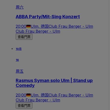
周六
ABBA Party/Mit-Sing Konzert
20:00
Ulm, 德国
Club Frau Berger - Ulm
Club Frau Berger - Ulm
查看門票
10月
16
周五
Rasmus Syman solo Ulm | Stand up
Comedy
20:00
Ulm, 德国
Club Frau Berger - Ulm
Club Frau Berger - Ulm
查看門票