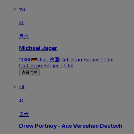
11月
28
周六
Michael Jäger
20:00
Ulm, 德国
Club Frau Berger - Ulm
Club Frau Berger - Ulm
查看門票
3月
20
周六
Drew Portnoy - Aus Versehen Deutsch