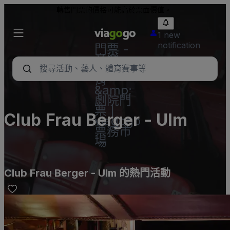
轉售門票的價格可能高於票面價值。
1 new
notification
門票 -
音樂
會、體
育
&amp;
劇院門
票 |
Club Frau Berger - Ulm
viagogo
票務市
場
Club Frau Berger - Ulm 的熱門活動