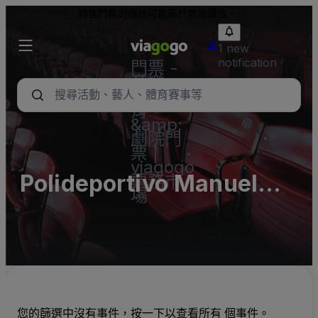
轉售門票的價格可能高於票面價值。
1 new
notification
門票 -
音樂
會、體
育
&amp;
劇院門
票 |
viagogo
Polideportivo Manuel
票務市
場
Avila Camacho
您的篩選中沒有事件，按一下以查看所有 個事件。