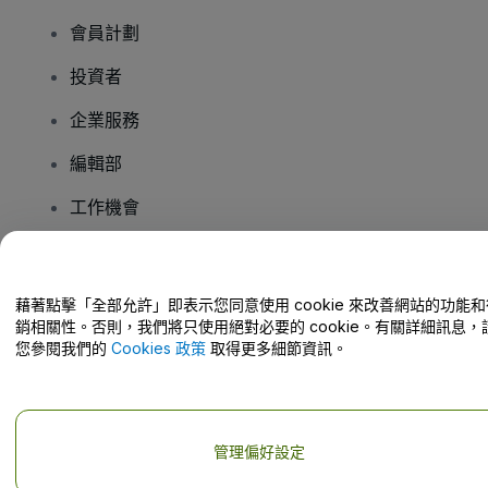
會員計劃
投資者
企業服務
編輯部
工作機會
有疑問嗎？
藉著點擊「全部允許」即表示您同意使用 cookie 來改善網站的功能和
銷相關性。否則，我們將只使用絕對必要的 cookie。有關詳細訊息，
幫助中心 / 聯絡我們
您參閱我們的
Cookies 政策
取得更多細節資訊。
管理偏好設定
版權 © viagogo GmbH 2026
公司詳情
使用本網站即表示接受
條款和條件
以及
隱私政策
以及
程式餅乾政策
以及