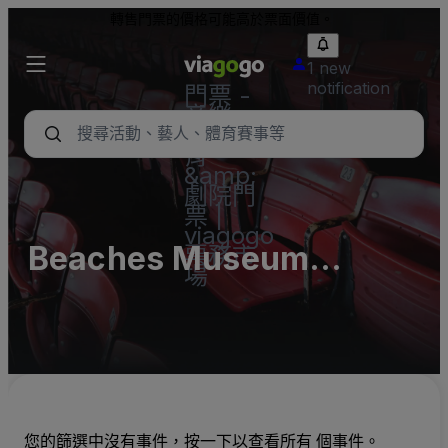
轉售門票的價格可能高於票面價值。
1 new
notification
門票 -
音樂
會、體
育
&amp;
劇院門
票 |
viagogo
Beaches Museum
票務市
場
Chapel
您的篩選中沒有事件，按一下以查看所有 個事件。