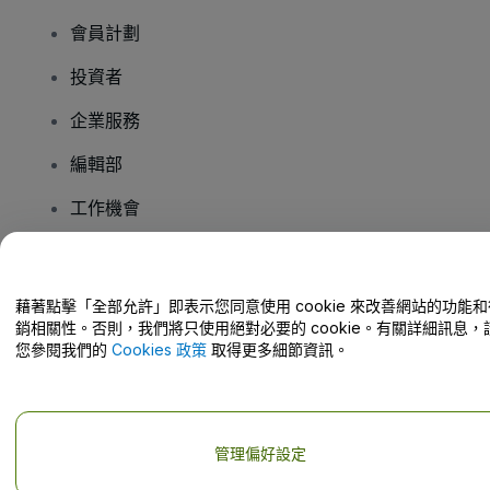
會員計劃
投資者
企業服務
編輯部
工作機會
有疑問嗎？
藉著點擊「全部允許」即表示您同意使用 cookie 來改善網站的功能和
銷相關性。否則，我們將只使用絕對必要的 cookie。有關詳細訊息，
幫助中心 / 聯絡我們
您參閱我們的
Cookies 政策
取得更多細節資訊。
管理偏好設定
版權 © viagogo GmbH 2026
公司詳情
使用本網站即表示接受
條款和條件
以及
隱私政策
以及
程式餅乾政策
以及