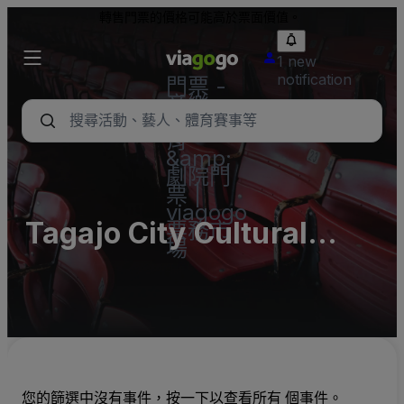
轉售門票的價格可能高於票面價值。
1 new
notification
門票 -
音樂
會、體
育
&amp;
劇院門
票 |
viagogo
Tagajo City Cultural
票務市
場
Center (InActive)
您的篩選中沒有事件，按一下以查看所有 個事件。