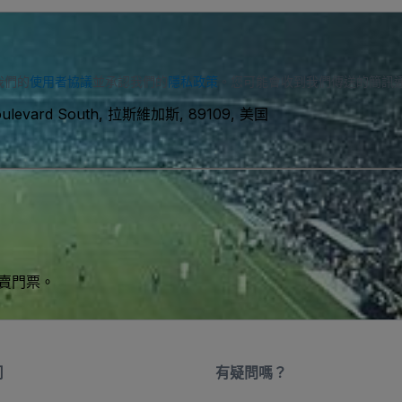
我們的
使用者協議
並承認我們的
隱私政策
。您可能會收到我們傳送的簡訊
Boulevard South, 拉斯維加斯, 89109, 美国
買賣門票。
司
有疑問嗎？