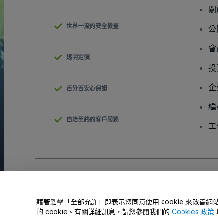
關
世界一流的安全檢查
公
會
透明定價
投
企
百分百安心保證
編
自始至終的客戶服務
工
版權 © viagogo GmbH 2026
公司詳情
使用本網站即表示接受
條款和條件
以及
隱私政策
以及
程式餅乾政策
請勿分享我的個人資訊/您的隱私權選擇
藉著點擊「全部允許」即表示您同意使用 cookie 來改
的 cookie。有關詳細訊息，請您參閱我們的
Cookies 政策