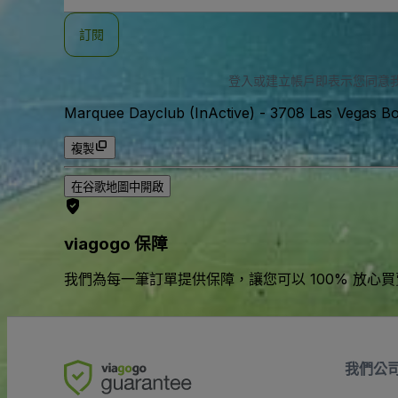
郵
件
訂閱
地
址
登入或建立帳戶即表示您同意
Marquee Dayclub (InActive)
-
3708 Las Vegas 
複製
在谷歌地圖中開啟
viagogo 保障
我們為每一筆訂單提供保障，讓您可以 100% 放心
我們公