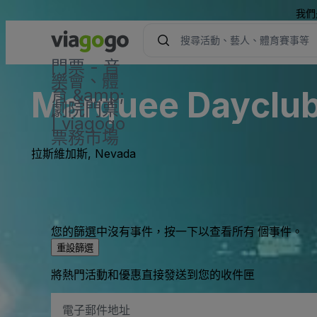
我們
門票 - 音
樂會、體
Marquee Dayclub 
育 &amp;
劇院門票
| viagogo
票務市場
拉斯維加斯, Nevada
您的篩選中沒有事件，按一下以查看所有 個事件。
重設篩選
將熱門活動和優惠直接發送到您的收件匣
電
子