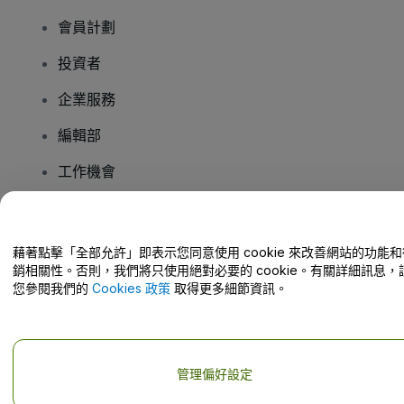
會員計劃
投資者
企業服務
編輯部
工作機會
有疑問嗎？
藉著點擊「全部允許」即表示您同意使用 cookie 來改善網站的功能和
銷相關性。否則，我們將只使用絕對必要的 cookie。有關詳細訊息，
幫助中心 / 聯絡我們
您參閱我們的
Cookies 政策
取得更多細節資訊。
管理偏好設定
版權 © viagogo GmbH 2026
公司詳情
使用本網站即表示接受
條款和條件
以及
隱私政策
以及
程式餅乾政策
以及