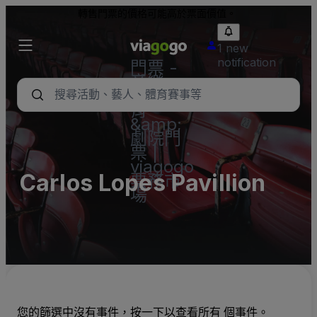
轉售門票的價格可能高於票面價值。
1 new
notification
門票 -
音樂
會、體
育
&amp;
劇院門
票 |
viagogo
Carlos Lopes Pavillion
票務市
場
您的篩選中沒有事件，按一下以查看所有 個事件。