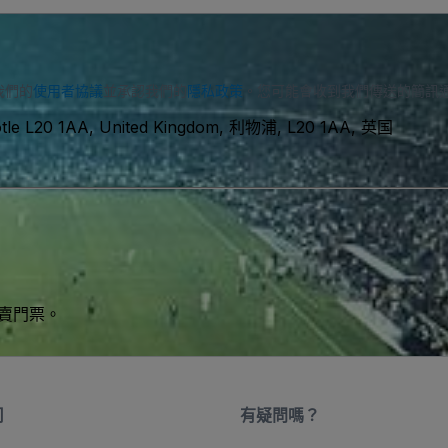
我們的
使用者協議
並承認我們的
隱私政策
。您可能會收到我們傳送的簡訊
otle L20 1AA, United Kingdom, 利物浦, L20 1AA, 英国
買賣門票。
司
有疑問嗎？