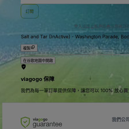
郵
件
訂閱
地
址
登入或建立帳戶即表示您同意
Salt and Tar (InActive)
-
Washington Parade, Bo
複製
在谷歌地圖中開啟
viagogo 保障
我們為每一筆訂單提供保障，讓您可以 100% 放心
我們公