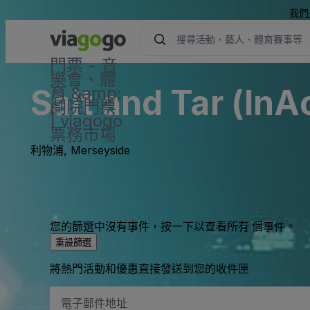
我們
門票 - 音
樂會、體
Salt and Tar (InA
育 &amp;
劇院門票
| viagogo
票務市場
利物浦, Merseyside
您的篩選中沒有事件，按一下以查看所有 個事件。
重設篩選
將熱門活動和優惠直接發送到您的收件匣
電
子