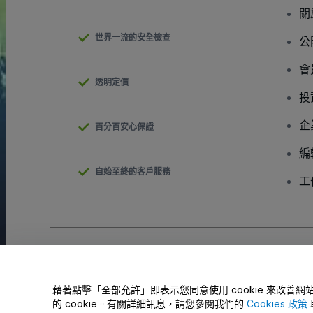
關
世界一流的安全檢查
公
會
透明定價
投
企
百分百安心保證
編
自始至終的客戶服務
工
版權 © viagogo GmbH 2026
公司詳情
使用本網站即表示接受
條款和條件
以及
隱私政策
以及
程式餅乾政策
請勿分享我的個人資訊/您的隱私權選擇
藉著點擊「全部允許」即表示您同意使用 cookie 來改
的 cookie。有關詳細訊息，請您參閱我們的
Cookies 政策