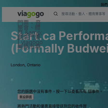
我們
門票 - 音
樂會、體
Start.ca Perform
育 &amp;
劇院門票
| viagogo
(Formally Budwei
票務市場
London, Ontario
您的篩選中沒有事件，按一下以查看所有 個事件。
重設篩選
將熱門活動和優惠直接發送到您的收件匣