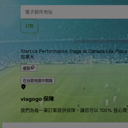
電
子
郵
件
訂閱
地
址
登入或建立帳戶即表示您同意
Start.ca Performance Stage at Canada Life Place
加拿大
複製
在谷歌地圖中開啟
viagogo 保障
我們為每一筆訂單提供保障，讓您可以 100% 放心