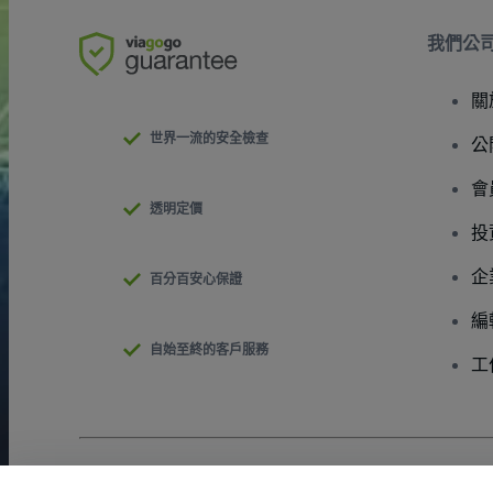
我們公
關
世界一流的安全檢查
公
會
透明定價
投
企
百分百安心保證
編
自始至終的客戶服務
工
版權 © viagogo GmbH 2026
公司詳情