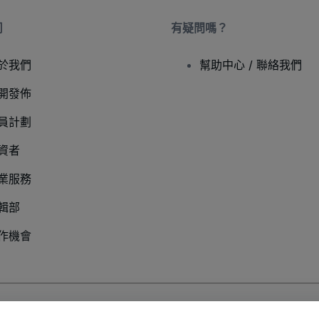
司
有疑問嗎？
於我們
幫助中心 / 聯絡我們
開發佈
員計劃
資者
業服務
輯部
作機會