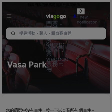
轉售門票的價格可能高於票面價值。
1 new
notification
門票 -
音樂
會、體
育
&amp;
劇院門
票 |
viagogo
Vasa Park
票務市
場
您的篩選中沒有事件，按一下以查看所有 個事件。