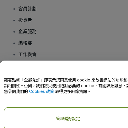
會員計劃
投資者
企業服務
編輯部
工作機會
有疑問嗎？
藉著點擊「全部允許」即表示您同意使用 cookie 來改善網站的功能和
銷相關性。否則，我們將只使用絕對必要的 cookie。有關詳細訊息，
幫助中心 / 聯絡我們
您參閱我們的
Cookies 政策
取得更多細節資訊。
管理偏好設定
版權 © viagogo GmbH 2026
公司詳情
使用本網站即表示接受
條款和條件
以及
隱私政策
以及
程式餅乾政策
以及