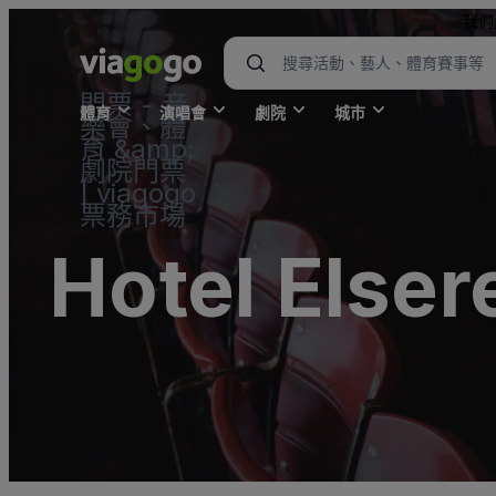
我們
門票 - 音
體育
演唱會
劇院
城市
樂會、體
育 &amp;
劇院門票
| viagogo
票務市場
Hotel Else