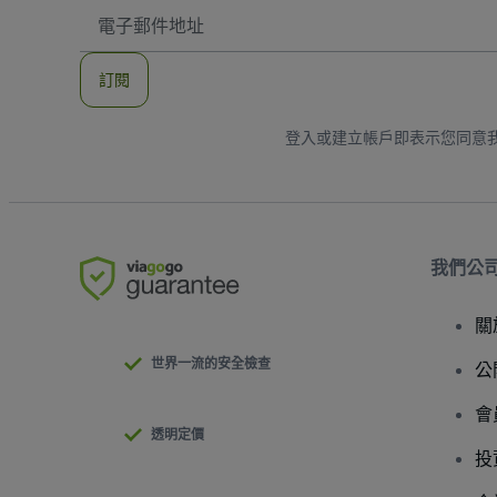
電
子
郵
件
訂閱
地
址
登入或建立帳戶即表示您同意
我們公
關
世界一流的安全檢查
公
會
透明定價
投