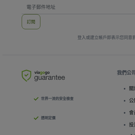
電
子
郵
件
訂閱
地
址
登入或建立帳戶即表示您同意
我們公
關
世界一流的安全檢查
公
會
透明定價
投