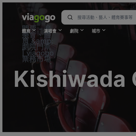
我們
門票 - 音
體育
演唱會
劇院
城市
樂會、體
育 &amp;
劇院門票
| viagogo
票務市場
Kishiwada 